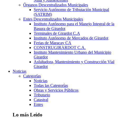
Niña y Adolescentes
Órganos Descentralizados Municipales
Servicio Autónomo de Tributación Municipal
(SATRIM)
Entes Descentralizados Municipales
Instituto Autónomo para el Manejo Integral de la
Basura de Girardot
Terminales de Girardot C.A
Instituto Autónomo de Mercados de Girardot
Ferias de Maracay CA
CONSTRUGIRARDOT C.A.
Instituto Mantenimiento Urbano del Municipio
Girardot
Asfaltadora, Mantenimiento y Construcción Vial
Girardot
Noticias
Categorías
Noticias
Todas las Categorías
Obras y Servicios Públicos
Tributario
Catastral
Entes
Lo más Leido