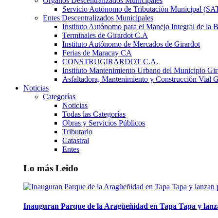
Órganos Descentralizados Municipales
Servicio Autónomo de Tributación Municipal (S
Entes Descentralizados Municipales
Instituto Autónomo para el Manejo Integral de la 
Terminales de Girardot C.A
Instituto Autónomo de Mercados de Girardot
Ferias de Maracay CA
CONSTRUGIRARDOT C.A.
Instituto Mantenimiento Urbano del Municipio Gir
Asfaltadora, Mantenimiento y Construcción Vial G
Noticias
Categorías
Noticias
Todas las Categorías
Obras y Servicios Públicos
Tributario
Catastral
Entes
Lo más Leido
Inauguran Parque de la Aragüeñidad en Tapa Tapa y lanz