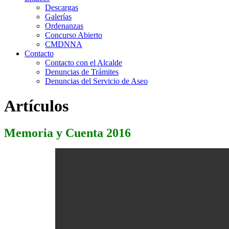
Descargas
Galerías
Ordenanzas
Concurso Abierto
CMDNNA
Contacto
Contacto con el Alcalde
Denuncias de Trámites
Denuncias del Servicio de Aseo
Artículos
Memoria y Cuenta 2016