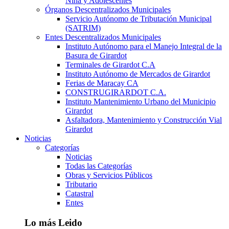
Niña y Adolescentes
Órganos Descentralizados Municipales
Servicio Autónomo de Tributación Municipal
(SATRIM)
Entes Descentralizados Municipales
Instituto Autónomo para el Manejo Integral de la
Basura de Girardot
Terminales de Girardot C.A
Instituto Autónomo de Mercados de Girardot
Ferias de Maracay CA
CONSTRUGIRARDOT C.A.
Instituto Mantenimiento Urbano del Municipio
Girardot
Asfaltadora, Mantenimiento y Construcción Vial
Girardot
Noticias
Categorías
Noticias
Todas las Categorías
Obras y Servicios Públicos
Tributario
Catastral
Entes
Lo más Leido