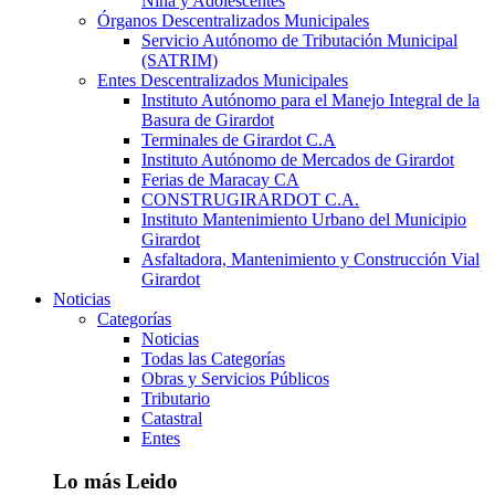
Niña y Adolescentes
Órganos Descentralizados Municipales
Servicio Autónomo de Tributación Municipal
(SATRIM)
Entes Descentralizados Municipales
Instituto Autónomo para el Manejo Integral de la
Basura de Girardot
Terminales de Girardot C.A
Instituto Autónomo de Mercados de Girardot
Ferias de Maracay CA
CONSTRUGIRARDOT C.A.
Instituto Mantenimiento Urbano del Municipio
Girardot
Asfaltadora, Mantenimiento y Construcción Vial
Girardot
Noticias
Categorías
Noticias
Todas las Categorías
Obras y Servicios Públicos
Tributario
Catastral
Entes
Lo más Leido