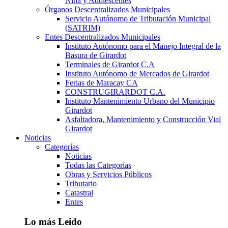
Niña y Adolescentes
Órganos Descentralizados Municipales
Servicio Autónomo de Tributación Municipal
(SATRIM)
Entes Descentralizados Municipales
Instituto Autónomo para el Manejo Integral de la
Basura de Girardot
Terminales de Girardot C.A
Instituto Autónomo de Mercados de Girardot
Ferias de Maracay CA
CONSTRUGIRARDOT C.A.
Instituto Mantenimiento Urbano del Municipio
Girardot
Asfaltadora, Mantenimiento y Construcción Vial
Girardot
Noticias
Categorías
Noticias
Todas las Categorías
Obras y Servicios Públicos
Tributario
Catastral
Entes
Lo más Leido