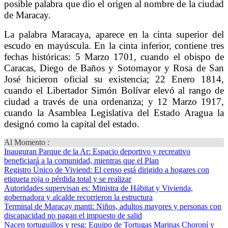
posible palabra que dio el origen al nombre de la ciudad
de Maracay.
La palabra Maracaya, aparece en la cinta superior del
escudo en mayúscula. En la cinta inferior, contiene tres
fechas históricas: 5 Marzo 1701, cuando el obispo de
Caracas, Diego de Baños y Sotomayor y Rosa de San
José hicieron oficial su existencia; 22 Enero 1814,
cuando el Libertador Simón Bolívar elevó al rango de
ciudad a través de una ordenanza; y 12 Marzo 1917,
cuando la Asamblea Legislativa del Estado Aragua la
designó como la capital del estado.
Al Momento :
Inauguran Parque de la Ar
: Espacio deportivo y recreativo
beneficiará a la comunidad, mientras que el Plan
Registro Único de Viviend
: El censo está dirigido a hogares con
etiqueta roja o pérdida total y se realizar
Autoridades supervisan es
: Ministra de Hábitat y Vivienda,
gobernadora y alcalde recorrieron la estructura
Terminal de Maracay manti
: Niños, adultos mayores y personas con
discapacidad no pagan el impuesto de salid
Nacen tortuguillos y resg
: Equipo de Tortugas Marinas Choroní y