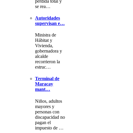
pérdida total y
se rea…
Autoridades
supervisan e…
Ministra de
Hábitat y
Vivienda,
gobernadora y
alcalde
recorrieron la
estruc…
Terminal de
Maracay
mant…
Niños, adultos
mayores y
personas con
discapacidad no
pagan el
impuesto de …