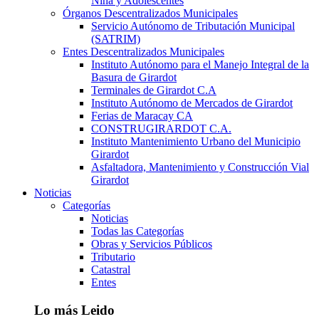
Niña y Adolescentes
Órganos Descentralizados Municipales
Servicio Autónomo de Tributación Municipal
(SATRIM)
Entes Descentralizados Municipales
Instituto Autónomo para el Manejo Integral de la
Basura de Girardot
Terminales de Girardot C.A
Instituto Autónomo de Mercados de Girardot
Ferias de Maracay CA
CONSTRUGIRARDOT C.A.
Instituto Mantenimiento Urbano del Municipio
Girardot
Asfaltadora, Mantenimiento y Construcción Vial
Girardot
Noticias
Categorías
Noticias
Todas las Categorías
Obras y Servicios Públicos
Tributario
Catastral
Entes
Lo más Leido