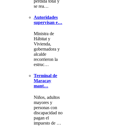
pérdida total y
se rea…
Autoridades
supervisan e…
Ministra de
Hábitat y
Vivienda,
gobernadora y
alcalde
recorrieron la
estruc…
Terminal de
Maracay
mant…
Niños, adultos
mayores y
personas con
discapacidad no
pagan el
impuesto de …