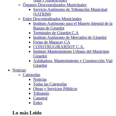
Niña y Adolescentes
Órganos Descentralizados Municipales
Servicio Autónomo de Tributación Municipal
(SATRIM)
Entes Descentralizados Municipales
Instituto Autónomo para el Manejo Integral de la
Basura de Girardot
Terminales de Girardot C.A
Instituto Autónomo de Mercados de Girardot
Ferias de Maracay CA
CONSTRUGIRARDOT C.A.
Instituto Mantenimiento Urbano del Municipio
Girardot
Asfaltadora, Mantenimiento y Construcción Vial
Girardot
Noticias
Categorías
Noticias
Todas las Categorías
Obras y Servicios Públicos
Tributario
Catastral
Entes
Lo más Leido