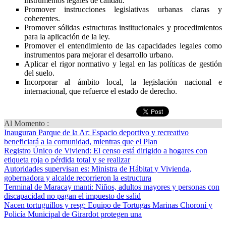
instrumentos legales de calidad.
Promover instrucciones legislativas urbanas claras y
coherentes.
Promover sólidas estructuras institucionales y procedimientos
para la aplicación de la ley.
Promover el entendimiento de las capacidades legales como
instrumentos para mejorar el desarrollo urbano.
Aplicar el rigor normativo y legal en las políticas de gestión
del suelo.
Incorporar al ámbito local, la legislación nacional e
internacional, que refuerce el estado de derecho.
Al Momento :
Inauguran Parque de la Ar
: Espacio deportivo y recreativo
beneficiará a la comunidad, mientras que el Plan
Registro Único de Viviend
: El censo está dirigido a hogares con
etiqueta roja o pérdida total y se realizar
Autoridades supervisan es
: Ministra de Hábitat y Vivienda,
gobernadora y alcalde recorrieron la estructura
Terminal de Maracay manti
: Niños, adultos mayores y personas con
discapacidad no pagan el impuesto de salid
Nacen tortuguillos y resg
: Equipo de Tortugas Marinas Choroní y
Policía Municipal de Girardot protegen una