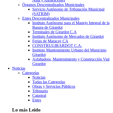
Niña y Adolescentes
Órganos Descentralizados Municipales
Servicio Autónomo de Tributación Municipal
(SATRIM)
Entes Descentralizados Municipales
Instituto Autónomo para el Manejo Integral de la
Basura de Girardot
Terminales de Girardot C.A
Instituto Autónomo de Mercados de Girardot
Ferias de Maracay CA
CONSTRUGIRARDOT C.A.
Instituto Mantenimiento Urbano del Municipio
Girardot
Asfaltadora, Mantenimiento y Construcción Vial
Girardot
Noticias
Categorías
Noticias
Todas las Categorías
Obras y Servicios Públicos
Tributario
Catastral
Entes
Lo más Leido