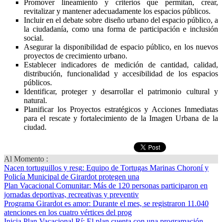
Promover lineamiento y criterios que permitan, crear,
revitalizar y mantener adecuadamente los espacios públicos.
Incluir en el debate sobre diseño urbano del espacio público, a
la ciudadanía, como una forma de participación e inclusión
social.
Asegurar la disponibilidad de espacio público, en los nuevos
proyectos de crecimiento urbano.
Establecer indicadores de medición de cantidad, calidad,
distribución, funcionalidad y accesibilidad de los espacios
públicos.
Identificar, proteger y desarrollar el patrimonio cultural y
natural.
Planificar los Proyectos estratégicos y Acciones Inmediatas
para el rescate y fortalecimiento de la Imagen Urbana de la
ciudad.
Al Momento :
Nacen tortuguillos y resg
: Equipo de Tortugas Marinas Choroní y
Policía Municipal de Girardot protegen una
Plan Vacacional Comunitar
: Más de 120 personas participaron en
jornadas deportivas, recreativas y preventiv
Programa Girardot es amor
: Durante el mes, se registraron 11.040
atenciones en los cuatro vértices del prog
Inicia Plan Vacacional Rí
: El plan cuenta con una programación