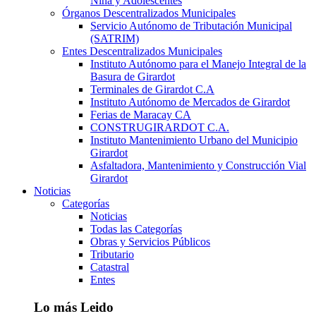
Niña y Adolescentes
Órganos Descentralizados Municipales
Servicio Autónomo de Tributación Municipal
(SATRIM)
Entes Descentralizados Municipales
Instituto Autónomo para el Manejo Integral de la
Basura de Girardot
Terminales de Girardot C.A
Instituto Autónomo de Mercados de Girardot
Ferias de Maracay CA
CONSTRUGIRARDOT C.A.
Instituto Mantenimiento Urbano del Municipio
Girardot
Asfaltadora, Mantenimiento y Construcción Vial
Girardot
Noticias
Categorías
Noticias
Todas las Categorías
Obras y Servicios Públicos
Tributario
Catastral
Entes
Lo más Leido