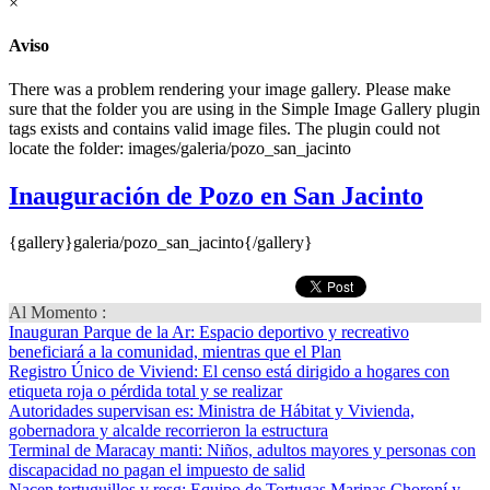
×
Aviso
There was a problem rendering your image gallery. Please make
sure that the folder you are using in the Simple Image Gallery plugin
tags exists and contains valid image files. The plugin could not
locate the folder: images/galeria/pozo_san_jacinto
Inauguración de Pozo en San Jacinto
{gallery}galeria/pozo_san_jacinto{/gallery}
Al Momento :
Inauguran Parque de la Ar
: Espacio deportivo y recreativo
beneficiará a la comunidad, mientras que el Plan
Registro Único de Viviend
: El censo está dirigido a hogares con
etiqueta roja o pérdida total y se realizar
Autoridades supervisan es
: Ministra de Hábitat y Vivienda,
gobernadora y alcalde recorrieron la estructura
Terminal de Maracay manti
: Niños, adultos mayores y personas con
discapacidad no pagan el impuesto de salid
Nacen tortuguillos y resg
: Equipo de Tortugas Marinas Choroní y