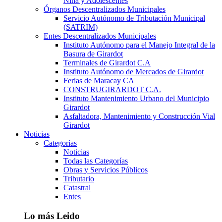
Niña y Adolescentes
Órganos Descentralizados Municipales
Servicio Autónomo de Tributación Municipal
(SATRIM)
Entes Descentralizados Municipales
Instituto Autónomo para el Manejo Integral de la
Basura de Girardot
Terminales de Girardot C.A
Instituto Autónomo de Mercados de Girardot
Ferias de Maracay CA
CONSTRUGIRARDOT C.A.
Instituto Mantenimiento Urbano del Municipio
Girardot
Asfaltadora, Mantenimiento y Construcción Vial
Girardot
Noticias
Categorías
Noticias
Todas las Categorías
Obras y Servicios Públicos
Tributario
Catastral
Entes
Lo más Leido