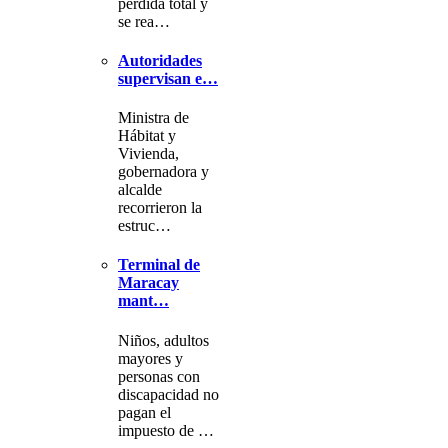
pérdida total y
se rea…
Autoridades
supervisan e…
Ministra de
Hábitat y
Vivienda,
gobernadora y
alcalde
recorrieron la
estruc…
Terminal de
Maracay
mant…
Niños, adultos
mayores y
personas con
discapacidad no
pagan el
impuesto de …