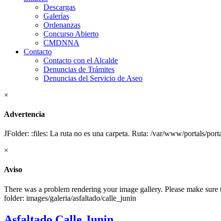
Descargas
Galerías
Ordenanzas
Concurso Abierto
CMDNNA
Contacto
Contacto con el Alcalde
Denuncias de Trámites
Denuncias del Servicio de Aseo
×
Advertencia
JFolder: :files: La ruta no es una carpeta. Ruta: /var/www/portals/port
×
Aviso
There was a problem rendering your image gallery. Please make sure tha
folder: images/galeria/asfaltado/calle_junin
Asfaltado Calle Junin