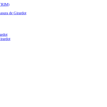
ATRIM)
Basura de Girardot
ardot
irardot