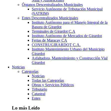
Niña y Adolescentes
Órganos Descentralizados Municipales
Servicio Autónomo de Tributación Municipal
(SATRIM)
Entes Descentralizados Municipales
Instituto Autónomo para el Manejo Integral de la
Basura de Girardot
Terminales de Girardot C.A
Instituto Autónomo de Mercados de Girardot
Ferias de Maracay CA
CONSTRUGIRARDOT C.A.
Instituto Mantenimiento Urbano del Municipio
Girardot
Asfaltadora, Mantenimiento y Construcción Vial
Girardot
Noticias
Categorías
Noticias
Todas las Categorías
Obras y Servicios Públicos
Tributario
Catastral
Entes
Lo más Leido