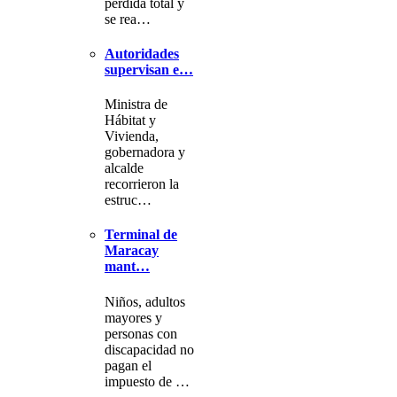
pérdida total y
se rea…
Autoridades
supervisan e…
Ministra de
Hábitat y
Vivienda,
gobernadora y
alcalde
recorrieron la
estruc…
Terminal de
Maracay
mant…
Niños, adultos
mayores y
personas con
discapacidad no
pagan el
impuesto de …