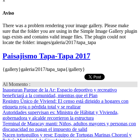
×
Aviso
There was a problem rendering your image gallery. Please make
sure that the folder you are using in the Simple Image Gallery plugin
tags exists and contains valid image files. The plugin could not
locate the folder: images/galeria/2017/tapa_tapa
Paisajismo Tapa-Tapa 2017
{gallery}galeria/2017/tapa_tapa{/gallery}
Al Momento :
Inauguran Parque de la Ar
: Espacio deportivo y recreativo
beneficiará a la comunidad, mientras que el Plan
Registro Único de Viviend
: El censo está dirigido a hogares con
etiqueta roja o pérdida total y se realizar
Autoridades supervisan es
: Ministra de Hábitat y Vivienda,
gobernadora y alcalde recorrieron la estructura
Terminal de Maracay manti
: Niños, adultos mayores y personas con
discapacidad no pagan el impuesto de salid
Nacen tortuguillos y resg
: Equipo de Tortugas Marinas Choroní y