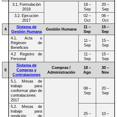
3.1. Formulación
18 –
20 –
2018
Sep
Sep
3.2. Ejecución
02 –
06 –
2017
Oct
Oct
Sistema de
11 –
15 –
4
Gestión Humana
Gestión Humana
Sep
Sep
4.1. Acta o
11 –
15 –
Régimen de
Sep
Sep
Beneficios
4.2 Registro de
11 –
15 –
Personal
Sep
Sep
Sistema de
Compras /
18 –
30 –
5
Compras y
Administración
Ago
Nov
Contrataciones
5.1. Mesas de
trabajo para
08 –
20 –
conformar plan de
Sep
Sep
contrataciones
2017
5.2. Mesas de
trabajo para
25 –
10 –
rendición de