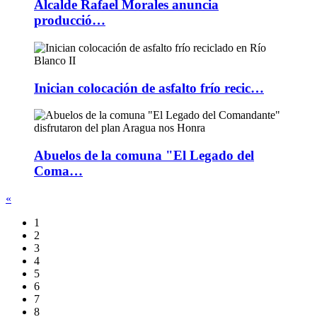
Alcalde Rafael Morales anuncia
producció…
Inician colocación de asfalto frío recic…
Abuelos de la comuna "El Legado del
Coma…
«
1
2
3
4
5
6
7
8