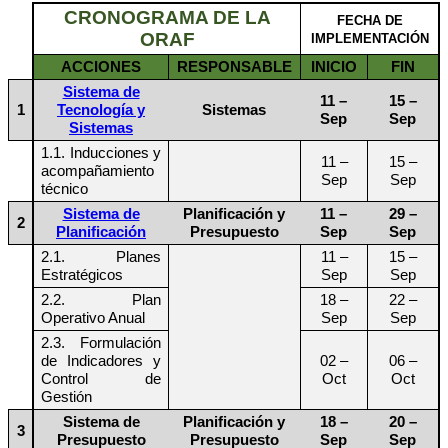
CRONOGRAMA DE LA
FECHA DE
ORAF
IMPLEMENTACIÓN
ACCIONES
RESPONSABLE
INICIO
FIN
Sistema de
11 –
15 –
1
Tecnología y
Sistemas
Sep
Sep
Sistemas
1.1. Inducciones y
11 –
15 –
acompañamiento
Sep
Sep
técnico
Sistema de
Planificación y
11 –
29 –
2
Planificación
Presupuesto
Sep
Sep
2.1. Planes
11 –
15 –
Estratégicos
Sep
Sep
2.2. Plan
18 –
22 –
Operativo Anual
Sep
Sep
2.3. Formulación
de Indicadores y
02 –
06 –
Control de
Oct
Oct
Gestión
Sistema de
Planificación y
18 –
20 –
3
Presupuesto
Presupuesto
Sep
Sep