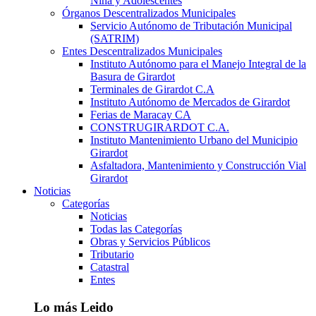
Niña y Adolescentes
Órganos Descentralizados Municipales
Servicio Autónomo de Tributación Municipal
(SATRIM)
Entes Descentralizados Municipales
Instituto Autónomo para el Manejo Integral de la
Basura de Girardot
Terminales de Girardot C.A
Instituto Autónomo de Mercados de Girardot
Ferias de Maracay CA
CONSTRUGIRARDOT C.A.
Instituto Mantenimiento Urbano del Municipio
Girardot
Asfaltadora, Mantenimiento y Construcción Vial
Girardot
Noticias
Categorías
Noticias
Todas las Categorías
Obras y Servicios Públicos
Tributario
Catastral
Entes
Lo más Leido