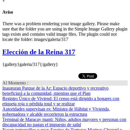
×
Aviso
There was a problem rendering your image gallery. Please make
sure that the folder you are using in the Simple Image Gallery plugin
tags exists and contains valid image files. The plugin could not
locate the folder: images/galeria/317
Elección de la Reina 317
{gallery}galeria/317{/gallery}
Al Momento :
Inauguran Parque de la Ar
: Espacio deportivo y recreativo
beneficiará a la comunidad, mientras que el Plan
Registro Único de Viviend
: El censo está dirigido a hogares con
etiqueta roja o pérdida total y se realizar
Autoridades supervisan es
: Ministra de Hábitat y Vivienda,
gobernadora y alcalde recorrieron la estructura
Terminal de Maracay manti
: Niños, adultos mayores y personas con
discapacidad no pagan el impuesto de salid
Nacen tortuguillos y resg
: Equipo de Tortugas Marinas Choroní y