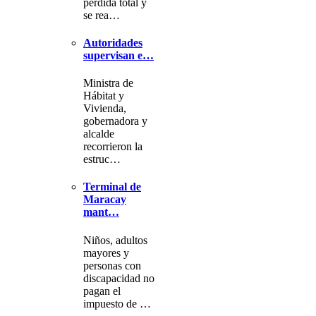
pérdida total y
se rea…
Autoridades
supervisan e…
Ministra de
Hábitat y
Vivienda,
gobernadora y
alcalde
recorrieron la
estruc…
Terminal de
Maracay
mant…
Niños, adultos
mayores y
personas con
discapacidad no
pagan el
impuesto de …