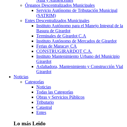
Niña y Adolescentes
Órganos Descentralizados Municipales
Servicio Autónomo de Tributación Municipal
(SATRIM)
Entes Descentralizados Municipales
Instituto Autónomo para el Manejo Integral de la
Basura de Girardot
Terminales de Girardot C.A
Instituto Autónomo de Mercados de Girardot
Ferias de Maracay CA
CONSTRUGIRARDOT C.A.
Instituto Mantenimiento Urbano del Municipio
Girardot
Asfaltadora, Mantenimiento y Construcción Vial
Girardot
Noticias
Categorías
Noticias
Todas las Categorías
Obras y Servicios Públicos
Tributario
Catastral
Entes
Lo más Leido