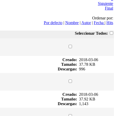
Siguiente
Final
Ordenar por:
Por defecto
|
Nombre
|
Autor
|
Fecha
|
Hits
Seleccionar Todos:
Creado:
2018-03-06
Tamaño:
37.78 KB
Descargas:
996
Creado:
2018-03-06
Tamaño:
37.92 KB
Descargas:
1,143