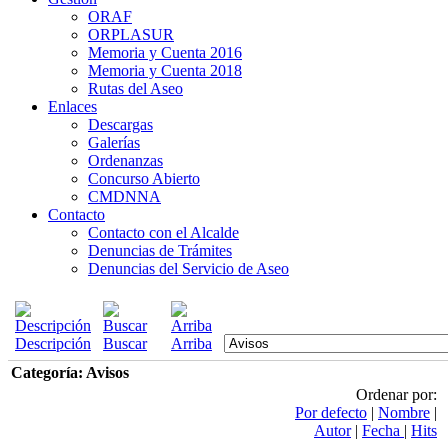
ORAF
ORPLASUR
Memoria y Cuenta 2016
Memoria y Cuenta 2018
Rutas del Aseo
Enlaces
Descargas
Galerías
Ordenanzas
Concurso Abierto
CMDNNA
Contacto
Contacto con el Alcalde
Denuncias de Trámites
Denuncias del Servicio de Aseo
Descripción
Buscar
Arriba
Categoría: Avisos
Ordenar por:
Por defecto
|
Nombre
|
Autor
|
Fecha
|
Hits