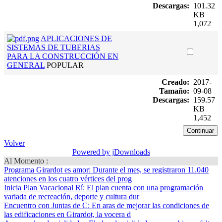
Descargas:
101.32
KB
1,072
APLICACIONES DE
SISTEMAS DE TUBERIAS
PARA LA CONSTRUCCIÓN EN
GENERAL
POPULAR
Creado:
2017-
Tamaño:
09-08
Descargas:
159.57
KB
1,452
Volver
Powered by jDownloads
Al Momento :
Programa Girardot es amor
: Durante el mes, se registraron 11.040
atenciones en los cuatro vértices del prog
Inicia Plan Vacacional Rí
: El plan cuenta con una programación
variada de recreación, deporte y cultura dur
Encuentro con Juntas de C
: En aras de mejorar las condiciones de
las edificaciones en Girardot, la vocera d