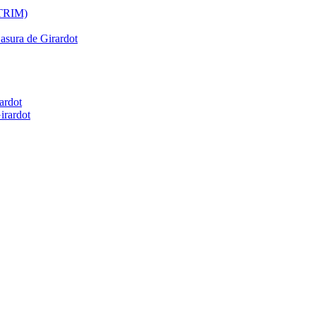
ATRIM)
Basura de Girardot
ardot
irardot