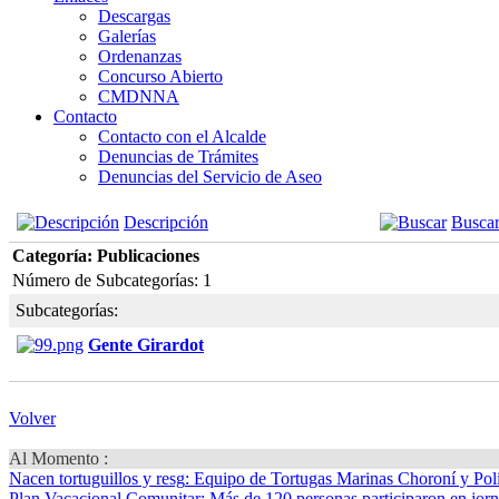
Descargas
Galerías
Ordenanzas
Concurso Abierto
CMDNNA
Contacto
Contacto con el Alcalde
Denuncias de Trámites
Denuncias del Servicio de Aseo
Descripción
Busca
Categoría: Publicaciones
Número de Subcategorías: 1
Subcategorías:
Gente Girardot
Volver
Al Momento :
Nacen tortuguillos y resg
: Equipo de Tortugas Marinas Choroní y Pol
Plan Vacacional Comunitar
: Más de 120 personas participaron en jorn