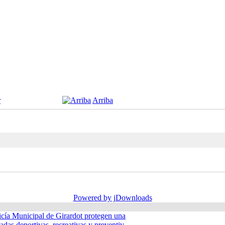
r
Arriba
Powered by jDownloads
icía Municipal de Girardot protegen una
adas deportivas, recreativas y preventiv