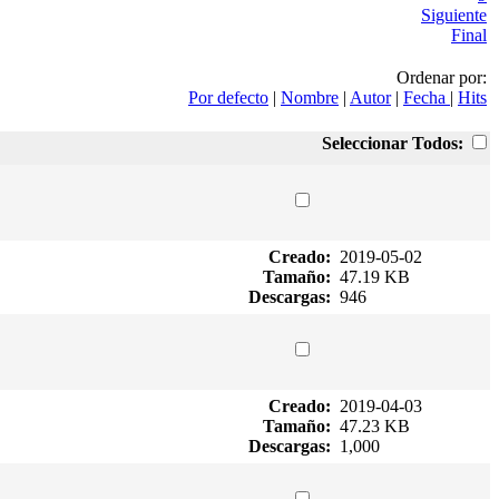
Siguiente
Final
Ordenar por:
Por defecto
|
Nombre
|
Autor
|
Fecha
|
Hits
Seleccionar Todos:
Creado:
2019-05-02
Tamaño:
47.19 KB
Descargas:
946
Creado:
2019-04-03
Tamaño:
47.23 KB
Descargas:
1,000