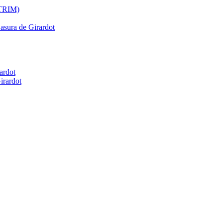
ATRIM)
Basura de Girardot
ardot
irardot