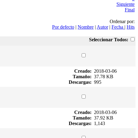
Siguiente
Final
Ordenar por:
Por defecto
|
Nombre
|
Autor
|
Fecha
|
Hits
Seleccionar Todos:
Creado:
2018-03-06
Tamaño:
37.78 KB
Descargas:
995
Creado:
2018-03-06
Tamaño:
37.92 KB
Descargas:
1,143