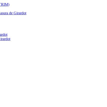
ATRIM)
Basura de Girardot
ardot
irardot