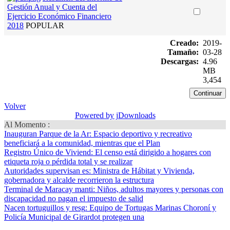
Gestión Anual y Cuenta del
Ejercicio Económico Financiero
2018
POPULAR
Creado:
2019-
Tamaño:
03-28
Descargas:
4.96
MB
3,454
Volver
Powered by jDownloads
Al Momento :
Inauguran Parque de la Ar
: Espacio deportivo y recreativo
beneficiará a la comunidad, mientras que el Plan
Registro Único de Viviend
: El censo está dirigido a hogares con
etiqueta roja o pérdida total y se realizar
Autoridades supervisan es
: Ministra de Hábitat y Vivienda,
gobernadora y alcalde recorrieron la estructura
Terminal de Maracay manti
: Niños, adultos mayores y personas con
discapacidad no pagan el impuesto de salid
Nacen tortuguillos y resg
: Equipo de Tortugas Marinas Choroní y
Policía Municipal de Girardot protegen una