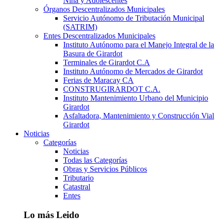
Niña y Adolescentes
Órganos Descentralizados Municipales
Servicio Autónomo de Tributación Municipal
(SATRIM)
Entes Descentralizados Municipales
Instituto Autónomo para el Manejo Integral de la
Basura de Girardot
Terminales de Girardot C.A
Instituto Autónomo de Mercados de Girardot
Ferias de Maracay CA
CONSTRUGIRARDOT C.A.
Instituto Mantenimiento Urbano del Municipio
Girardot
Asfaltadora, Mantenimiento y Construcción Vial
Girardot
Noticias
Categorías
Noticias
Todas las Categorías
Obras y Servicios Públicos
Tributario
Catastral
Entes
Lo más Leido