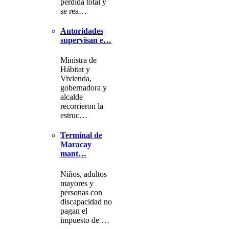
pérdida total y
se rea…
Autoridades
supervisan e…
Ministra de
Hábitat y
Vivienda,
gobernadora y
alcalde
recorrieron la
estruc…
Terminal de
Maracay
mant…
Niños, adultos
mayores y
personas con
discapacidad no
pagan el
impuesto de …