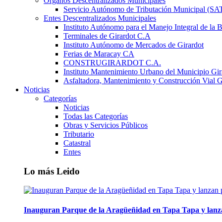
Órganos Descentralizados Municipales
Servicio Autónomo de Tributación Municipal (S
Entes Descentralizados Municipales
Instituto Autónomo para el Manejo Integral de la 
Terminales de Girardot C.A
Instituto Autónomo de Mercados de Girardot
Ferias de Maracay CA
CONSTRUGIRARDOT C.A.
Instituto Mantenimiento Urbano del Municipio Gir
Asfaltadora, Mantenimiento y Construcción Vial G
Noticias
Categorías
Noticias
Todas las Categorías
Obras y Servicios Públicos
Tributario
Catastral
Entes
Lo más Leido
Inauguran Parque de la Aragüeñidad en Tapa Tapa y lanz