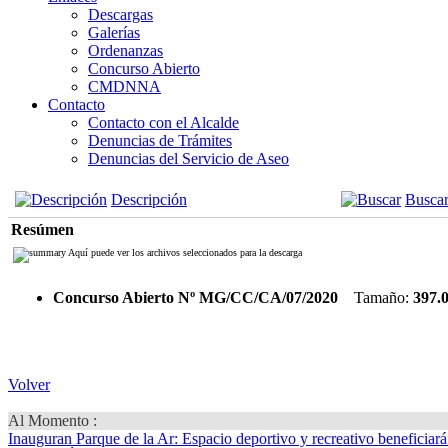
Descargas
Galerías
Ordenanzas
Concurso Abierto
CMDNNA
Contacto
Contacto con el Alcalde
Denuncias de Trámites
Denuncias del Servicio de Aseo
Descripción
Busca
Resúmen
Aquí puede ver los archivos seleccionados para la descarga
Concurso Abierto Nº MG/CC/CA/07/2020
Tamaño:
397.
Volver
Al Momento :
Inauguran Parque de la Ar
: Espacio deportivo y recreativo beneficiar