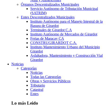
Niña y Adolescentes
Órganos Descentralizados Municipales
Servicio Autónomo de Tributación Municipal
(SATRIM)
Entes Descentralizados Municipales
Instituto Autónomo para el Manejo Integral de la
Basura de Girardot
Terminales de Girardot C.A
Instituto Autónomo de Mercados de Girardot
Ferias de Maracay CA
CONSTRUGIRARDOT C.A.
Instituto Mantenimiento Urbano del Municipio
Girardot
Asfaltadora, Mantenimiento y Construcción Vial
Girardot
Noticias
Categorías
Noticias
Todas las Categorías
Obras y Servicios Públicos
Tributario
Catastral
Entes
Lo más Leido