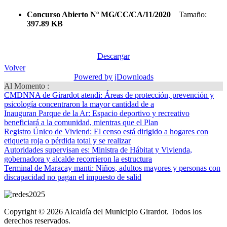
Concurso Abierto Nº MG/CC/CA/11/2020
Tamaño:
397.89 KB
Descargar
Volver
Powered by jDownloads
Al Momento :
CMDNNA de Girardot atendi
: Áreas de protección, prevención y
psicología concentraron la mayor cantidad de a
Inauguran Parque de la Ar
: Espacio deportivo y recreativo
beneficiará a la comunidad, mientras que el Plan
Registro Único de Viviend
: El censo está dirigido a hogares con
etiqueta roja o pérdida total y se realizar
Autoridades supervisan es
: Ministra de Hábitat y Vivienda,
gobernadora y alcalde recorrieron la estructura
Terminal de Maracay manti
: Niños, adultos mayores y personas con
discapacidad no pagan el impuesto de salid
Copyright © 2026 Alcaldía del Municipio Girardot. Todos los
derechos reservados.