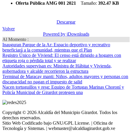
Oferta Pública AMG 001 2021
Tamaño:
392.47 KB
Descargar
Volver
Powered by jDownloads
Al Momento :
Inauguran Parque de la Ar
: Espacio deportivo y recreativo
beneficiará a la comunidad, mientras que el Plan
Registro Único de Viviend
: El censo está dirigido a hogares con
etiqueta roja o pérdida total y se realizar
Autoridades supervisan es
: Ministra de Hábitat y Vivienda,
gobernadora y alcalde recorrieron la estructura
Terminal de Maracay manti
: Niños, adultos mayores y personas con
discapacidad no pagan el impuesto de salid
Nacen tortuguillos y resg
: Equipo de Tortugas Marinas Choroní y
Policía Municipal de Girardot protegen una
Copyright © 2026 Alcaldía del Municipio Girardot. Todos los
derechos reservados.
Sitio Web Codificado bajo GNU/GPL License. | Oficina de
Tecnología y Sistemas. | webmaster@alcaldiagirardot.gob.ve