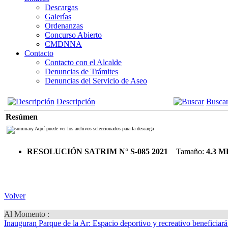
Descargas
Galerías
Ordenanzas
Concurso Abierto
CMDNNA
Contacto
Contacto con el Alcalde
Denuncias de Trámites
Denuncias del Servicio de Aseo
Descripción
Busca
Resúmen
Aquí puede ver los archivos seleccionados para la descarga
RESOLUCIÓN SATRIM N° S-085 2021
Tamaño:
4.3 M
Volver
Al Momento :
Inauguran Parque de la Ar
: Espacio deportivo y recreativo beneficiar