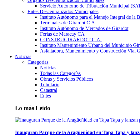
Órganos Descentralizados Municipales
Servicio Autónomo de Tributación Municipal (S
Entes Descentralizados Municipales
Instituto Autónomo para el Manejo Integral de la 
Terminales de Girardot C.A
Instituto Autónomo de Mercados de Girardot
Ferias de Maracay CA
CONSTRUGIRARDOT C.A.
Instituto Mantenimiento Urbano del Municipio Gir
Asfaltadora, Mantenimiento y Construcción Vial G
Noticias
Categorías
Noticias
Todas las Categorías
Obras y Servicios Públicos
Tributario
Catastral
Entes
Lo más Leido
Inauguran Parque de la Aragüeñidad en Tapa Tapa y lanz