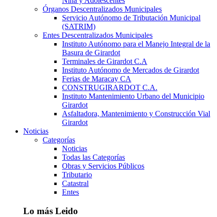
Niña y Adolescentes
Órganos Descentralizados Municipales
Servicio Autónomo de Tributación Municipal
(SATRIM)
Entes Descentralizados Municipales
Instituto Autónomo para el Manejo Integral de la
Basura de Girardot
Terminales de Girardot C.A
Instituto Autónomo de Mercados de Girardot
Ferias de Maracay CA
CONSTRUGIRARDOT C.A.
Instituto Mantenimiento Urbano del Municipio
Girardot
Asfaltadora, Mantenimiento y Construcción Vial
Girardot
Noticias
Categorías
Noticias
Todas las Categorías
Obras y Servicios Públicos
Tributario
Catastral
Entes
Lo más Leido