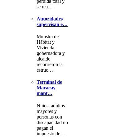
pérdida total y
se rea…
Autoridades
supervisan e…
Ministra de
Hábitat y
Vivienda,
gobernadora y
alcalde
recorrieron la
estruc…
Terminal de
Maracay
mant…
Niños, adultos
mayores y
personas con
discapacidad no
pagan el
impuesto de …