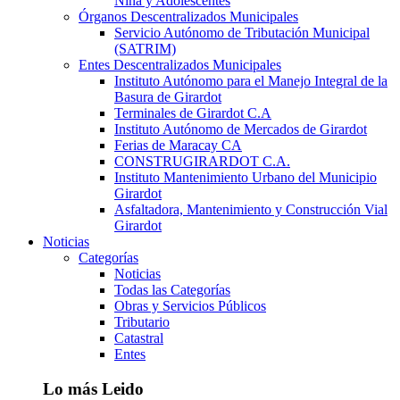
Niña y Adolescentes
Órganos Descentralizados Municipales
Servicio Autónomo de Tributación Municipal
(SATRIM)
Entes Descentralizados Municipales
Instituto Autónomo para el Manejo Integral de la
Basura de Girardot
Terminales de Girardot C.A
Instituto Autónomo de Mercados de Girardot
Ferias de Maracay CA
CONSTRUGIRARDOT C.A.
Instituto Mantenimiento Urbano del Municipio
Girardot
Asfaltadora, Mantenimiento y Construcción Vial
Girardot
Noticias
Categorías
Noticias
Todas las Categorías
Obras y Servicios Públicos
Tributario
Catastral
Entes
Lo más Leido