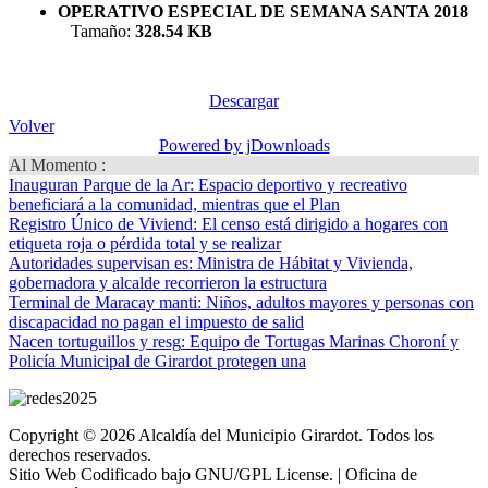
OPERATIVO ESPECIAL DE SEMANA SANTA 2018
Tamaño:
328.54 KB
Descargar
Volver
Powered by jDownloads
Al Momento :
Inauguran Parque de la Ar
: Espacio deportivo y recreativo
beneficiará a la comunidad, mientras que el Plan
Registro Único de Viviend
: El censo está dirigido a hogares con
etiqueta roja o pérdida total y se realizar
Autoridades supervisan es
: Ministra de Hábitat y Vivienda,
gobernadora y alcalde recorrieron la estructura
Terminal de Maracay manti
: Niños, adultos mayores y personas con
discapacidad no pagan el impuesto de salid
Nacen tortuguillos y resg
: Equipo de Tortugas Marinas Choroní y
Policía Municipal de Girardot protegen una
Copyright © 2026 Alcaldía del Municipio Girardot. Todos los
derechos reservados.
Sitio Web Codificado bajo GNU/GPL License. | Oficina de