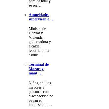
pérdida total y
se rea…
Autoridades
supervisan e…
Ministra de
Hábitat y
Vivienda,
gobernadora y
alcalde
recorrieron la
estruc…
Terminal de
Maracay
mant…
Niños, adultos
mayores y
personas con
discapacidad no
pagan el
impuesto de …