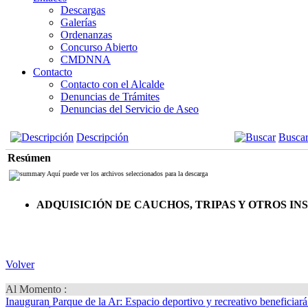
Descargas
Galerías
Ordenanzas
Concurso Abierto
CMDNNA
Contacto
Contacto con el Alcalde
Denuncias de Trámites
Denuncias del Servicio de Aseo
Descripción
Busca
Resúmen
Aquí puede ver los archivos seleccionados para la descarga
ADQUISICIÓN DE CAUCHOS, TRIPAS Y OTROS 
Volver
Al Momento :
Inauguran Parque de la Ar
: Espacio deportivo y recreativo beneficiar