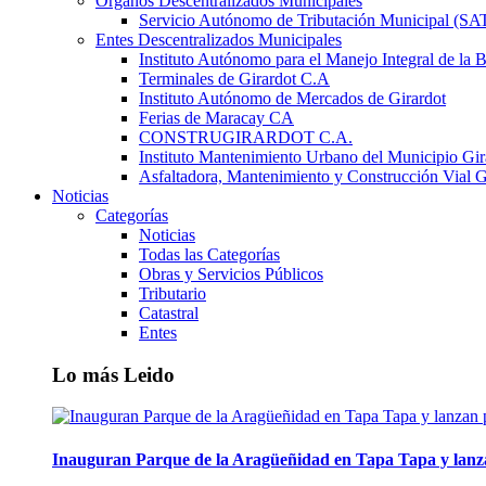
Órganos Descentralizados Municipales
Servicio Autónomo de Tributación Municipal (S
Entes Descentralizados Municipales
Instituto Autónomo para el Manejo Integral de la 
Terminales de Girardot C.A
Instituto Autónomo de Mercados de Girardot
Ferias de Maracay CA
CONSTRUGIRARDOT C.A.
Instituto Mantenimiento Urbano del Municipio Gir
Asfaltadora, Mantenimiento y Construcción Vial G
Noticias
Categorías
Noticias
Todas las Categorías
Obras y Servicios Públicos
Tributario
Catastral
Entes
Lo más Leido
Inauguran Parque de la Aragüeñidad en Tapa Tapa y lanz