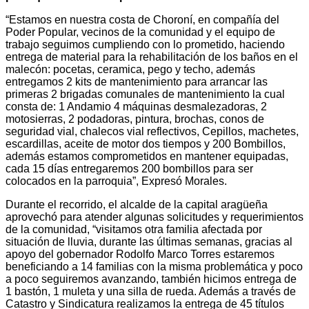
“Estamos en nuestra costa de Choroní, en compañía del
Poder Popular, vecinos de la comunidad y el equipo de
trabajo seguimos cumpliendo con lo prometido, haciendo
entrega de material para la rehabilitación de los baños en el
malecón: pocetas, ceramica, pego y techo, además
entregamos 2 kits de mantenimiento para arrancar las
primeras 2 brigadas comunales de mantenimiento la cual
consta de: 1 Andamio 4 máquinas desmalezadoras, 2
motosierras, 2 podadoras, pintura, brochas, conos de
seguridad vial, chalecos vial reflectivos, Cepillos, machetes,
escardillas, aceite de motor dos tiempos y 200 Bombillos,
además estamos comprometidos en mantener equipadas,
cada 15 días entregaremos 200 bombillos para ser
colocados en la parroquia”, Expresó Morales.
Durante el recorrido, el alcalde de la capital aragüeña
aprovechó para atender algunas solicitudes y requerimientos
de la comunidad, “visitamos otra familia afectada por
situación de lluvia, durante las últimas semanas, gracias al
apoyo del gobernador Rodolfo Marco Torres estaremos
beneficiando a 14 familias con la misma problemática y poco
a poco seguiremos avanzando, también hicimos entrega de
1 bastón, 1 muleta y una silla de rueda. Además a través de
Catastro y Sindicatura realizamos la entrega de 45 títulos