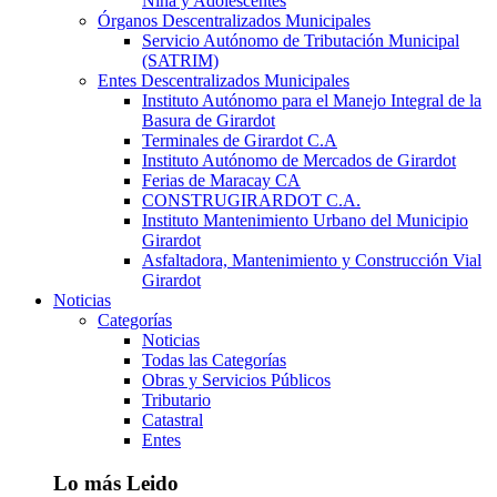
Niña y Adolescentes
Órganos Descentralizados Municipales
Servicio Autónomo de Tributación Municipal
(SATRIM)
Entes Descentralizados Municipales
Instituto Autónomo para el Manejo Integral de la
Basura de Girardot
Terminales de Girardot C.A
Instituto Autónomo de Mercados de Girardot
Ferias de Maracay CA
CONSTRUGIRARDOT C.A.
Instituto Mantenimiento Urbano del Municipio
Girardot
Asfaltadora, Mantenimiento y Construcción Vial
Girardot
Noticias
Categorías
Noticias
Todas las Categorías
Obras y Servicios Públicos
Tributario
Catastral
Entes
Lo más Leido