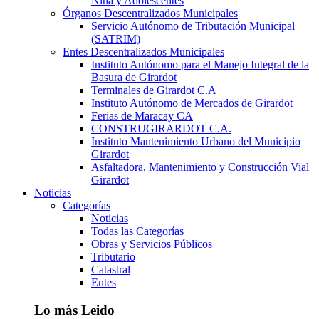
Niña y Adolescentes
Órganos Descentralizados Municipales
Servicio Autónomo de Tributación Municipal
(SATRIM)
Entes Descentralizados Municipales
Instituto Autónomo para el Manejo Integral de la
Basura de Girardot
Terminales de Girardot C.A
Instituto Autónomo de Mercados de Girardot
Ferias de Maracay CA
CONSTRUGIRARDOT C.A.
Instituto Mantenimiento Urbano del Municipio
Girardot
Asfaltadora, Mantenimiento y Construcción Vial
Girardot
Noticias
Categorías
Noticias
Todas las Categorías
Obras y Servicios Públicos
Tributario
Catastral
Entes
Lo más Leido