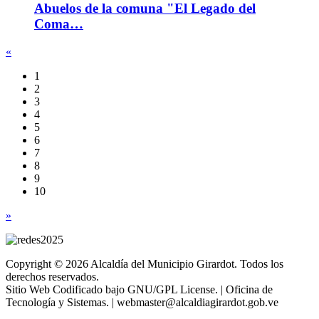
Abuelos de la comuna "El Legado del
Coma…
«
1
2
3
4
5
6
7
8
9
10
»
Copyright © 2026 Alcaldía del Municipio Girardot. Todos los
derechos reservados.
Sitio Web Codificado bajo GNU/GPL License. | Oficina de
Tecnología y Sistemas. | webmaster@alcaldiagirardot.gob.ve