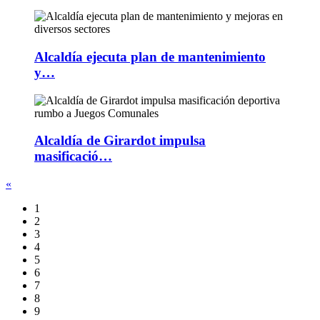
Alcaldía ejecuta plan de mantenimiento
y…
Alcaldía de Girardot impulsa
masificació…
«
1
2
3
4
5
6
7
8
9