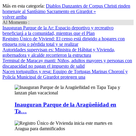
Más en esta categoría:
Diablos Danzantes de Corpus Christi rinden
homenaje al Santísimo Sacramento en Girardot »
volver arriba
Al Momento :
Inauguran Parque de la Ar
: Espacio deportivo y recreativo
beneficiará a la comunidad, mientras que el Plan
Registro Único de Viviend
: El censo está dirigido a hogares con
etiqueta roja o pérdida total y se realizar
Autoridades supervisan es
: Ministra de Hábitat y Vivienda,
gobernadora y alcalde recorrieron la estructura
Terminal de Maracay manti
: Niños, adultos mayores y personas con
discapacidad no pagan el impuesto de salid
Nacen tortuguillos y resg
: Equipo de Tortugas Marinas Choroní y
Policía Municipal de Girardot protegen una
Inauguran Parque de la Aragüeñidad en
Ta…