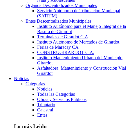
Niña y Adolescentes
Órganos Descentralizados Municipales
Servicio Autónomo de Tributación Municipal
(SATRIM)
Entes Descentralizados Municipales
Instituto Autónomo para el Manejo Integral de la
Basura de Girardot
Terminales de Girardot C.A
Instituto Autónomo de Mercados de Girardot
Ferias de Maracay CA
CONSTRUGIRARDOT C.A.
Instituto Mantenimiento Urbano del Municipio
Girardot
Asfaltadora, Mantenimiento y Construcción Vial
Girardot
Noticias
Categorías
Noticias
Todas las Categorías
Obras y Servicios Públicos
Tributario
Catastral
Entes
Lo más Leido