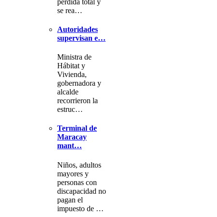
pérdida total y
se rea…
Autoridades
supervisan e…
Ministra de
Hábitat y
Vivienda,
gobernadora y
alcalde
recorrieron la
estruc…
Terminal de
Maracay
mant…
Niños, adultos
mayores y
personas con
discapacidad no
pagan el
impuesto de …