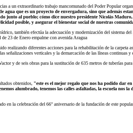
 gracias a un extraordinario trabajo mancomunado del Poder Popular orga
ozo de agua que es un proyecto de envergadura, sino que además es
ndo junto al pueblo; cómo dice nuestro presidente Nicolás Maduro,
icidad posible, y asegurar el bienestar social de nuestras comuni
 hídrico, también efectúa la adecuación y modernización del sistema d
ipal de 23 de Enero empalme con avenida Aragua
do realizando diferentes acciones para la rehabilitación de la carpeta as
las señalizaciones verticales y la demarcación de las líneas continuas y 
actor y de seis obras para la sustitución de 635 metros de tuberías para
sultados obtenidos,
"este es el mejor regalo que nos ha podido dar e
emos alumbrado, tenemos las calles asfaltadas, la escuela nos la d
do en la celebración del 66° aniversario de la fundación de este popula