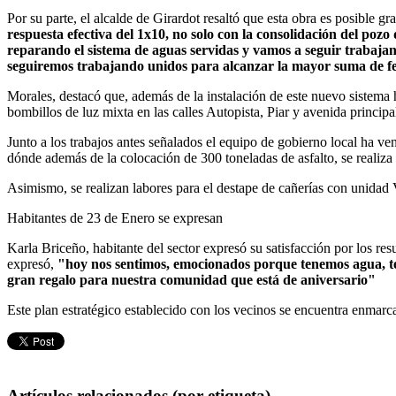
Por su parte, el alcalde de Girardot resaltó que esta obra es posible
respuesta efectiva del 1x10, no solo con la consolidación del p
reparando el sistema de aguas servidas y vamos a seguir trabaja
seguiremos trabajando unidos para alcanzar la mayor suma de fel
Morales, destacó que, además de la instalación de este nuevo sistema
bombillos de luz mixta en las calles Autopista, Piar y avenida princ
Junto a los trabajos antes señalados el equipo de gobierno local ha veni
dónde además de la colocación de 300 toneladas de asfalto, se realiza 
Asimismo, se realizan labores para el destape de cañerías con unidad V
Habitantes de 23 de Enero se expresan
Karla Briceño, habitante del sector expresó su satisfacción por los re
expresó,
"hoy nos sentimos, emocionados porque tenemos agua, ten
gran regalo para nuestra comunidad que está de aniversario"
Este plan estratégico establecido con los vecinos se encuentra enmarca
Artículos relacionados (por etiqueta)