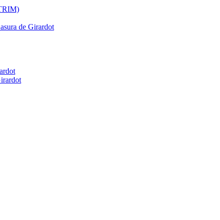
ATRIM)
Basura de Girardot
ardot
irardot