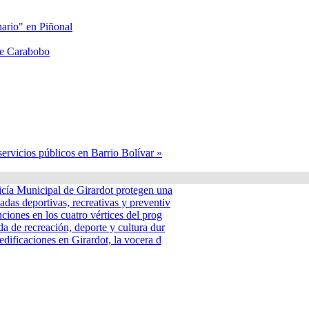
nario" en Piñonal
lle Carabobo
servicios públicos en Barrio Bolívar »
icía Municipal de Girardot protegen una
adas deportivas, recreativas y preventiv
nciones en los cuatro vértices del prog
a de recreación, deporte y cultura dur
edificaciones en Girardot, la vocera d