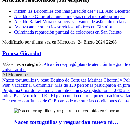
Inician las Bricomiles con inauguración del "TEL Año Bicente
Alcalde de Girardot anuncia mejoras en el mercado principal
Alcalde Rafael Morales supervisa avance de asfaltado en la ca
Avanza atención en los servicios públicos en Girardot
Culminada reparación puntual de colectores en San Jacinto
Modificado por última vez en Miércoles, 24 Enero 2024 22:08
Prensa Girardot
Más en esta categoría:
Alcaldía desplegó plan de atención Integral de 
volver arriba
Al Momento :
Nacen tortuguillos y resg
: Equipo de Tortugas Marinas Choroní y Pol
Plan Vacacional Comunitar
: Más de 120 personas participaron en jorn
Programa Girardot es amor
: Durante el mes, se registraron 11.040 ate
Inicia Plan Vacacional Rí
: El plan cuenta con una programación variad
Encuentro con Juntas de C
: En aras de mejorar las condiciones de las 
Nacen tortuguillos y resguardan nuevo ni…