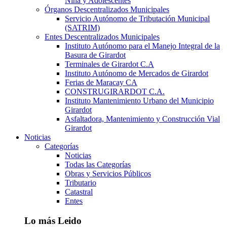
Niña y Adolescentes
Órganos Descentralizados Municipales
Servicio Autónomo de Tributación Municipal
(SATRIM)
Entes Descentralizados Municipales
Instituto Autónomo para el Manejo Integral de la
Basura de Girardot
Terminales de Girardot C.A
Instituto Autónomo de Mercados de Girardot
Ferias de Maracay CA
CONSTRUGIRARDOT C.A.
Instituto Mantenimiento Urbano del Municipio
Girardot
Asfaltadora, Mantenimiento y Construcción Vial
Girardot
Noticias
Categorías
Noticias
Todas las Categorías
Obras y Servicios Públicos
Tributario
Catastral
Entes
Lo más Leido