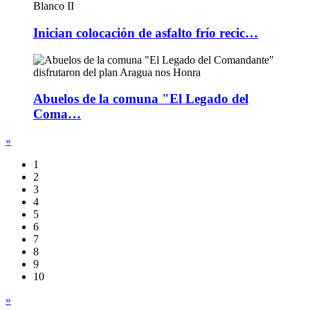
Inician colocación de asfalto frío recic…
Abuelos de la comuna "El Legado del
Coma…
«
1
2
3
4
5
6
7
8
9
10
»