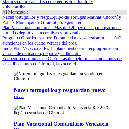
Madres con misa en los cementerios de Girardot »
volver arriba
Al Momento :
Nacen tortuguillos y resg
: Equipo de Tortugas Marinas Choroní y
Policía Municipal de Girardot protegen una
Plan Vacacional Comunitar
: Más de 120 personas participaron en
jornadas deportivas, recreativas y preventiv
Programa Girardot es amor
: Durante el mes, se registraron 11.040
atenciones en los cuatro vértices del prog
Inicia Plan Vacacional Rí
: El plan cuenta con una programación
variada de recreación, deporte y cultura dur
Encuentro con Juntas de C
: En aras de mejorar las condiciones de
las edificaciones en Girardot, la vocera d
Nacen tortuguillos y resguardan nuevo
ni…
Plan Vacacional Comunitario Venezuela