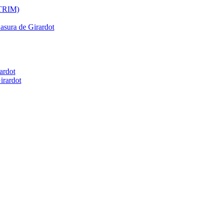
ATRIM)
Basura de Girardot
ardot
irardot