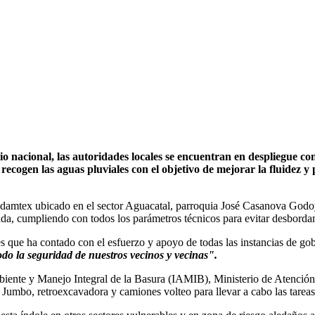
io nacional, las autoridades locales se encuentran en despliegue con
ecogen las aguas pluviales con el objetivo de mejorar la fluidez y
 Sudamtex ubicado en el sector Aguacatal, parroquia José Casanova Godoy
a, cumpliendo con todos los parámetros técnicos para evitar desbordami
res que ha contado con el esfuerzo y apoyo de todas las instancias de go
odo la seguridad de nuestros vecinos y vecinas".
mbiente y Manejo Integral de la Basura (IAMIB), Ministerio de Atenció
Jumbo, retroexcavadora y camiones volteo para llevar a cabo las tareas