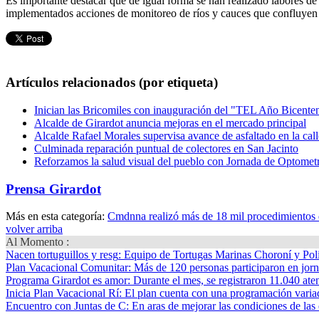
Es importante destacar que de igual forma se han realizado labores de 
implementados acciones de monitoreo de ríos y cauces que confluyen 
Artículos relacionados (por etiqueta)
Inician las Bricomiles con inauguración del "TEL Año Bicente
Alcalde de Girardot anuncia mejoras en el mercado principal
Alcalde Rafael Morales supervisa avance de asfaltado en la ca
Culminada reparación puntual de colectores en San Jacinto
Reforzamos la salud visual del pueblo con Jornada de Optometr
Prensa Girardot
Más en esta categoría:
Cmdnna realizó más de 18 mil procedimientos d
volver arriba
Al Momento :
Nacen tortuguillos y resg
: Equipo de Tortugas Marinas Choroní y Pol
Plan Vacacional Comunitar
: Más de 120 personas participaron en jorn
Programa Girardot es amor
: Durante el mes, se registraron 11.040 ate
Inicia Plan Vacacional Rí
: El plan cuenta con una programación variad
Encuentro con Juntas de C
: En aras de mejorar las condiciones de las 