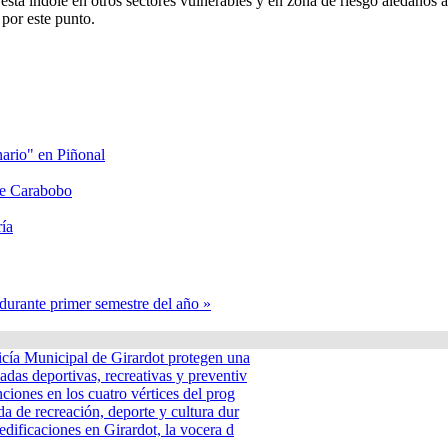
esta índole en otros sectores vulnerables y en zona de riesgo aledaños 
por este punto.
nario" en Piñonal
lle Carabobo
ía
urante primer semestre del año »
icía Municipal de Girardot protegen una
adas deportivas, recreativas y preventiv
nciones en los cuatro vértices del prog
a de recreación, deporte y cultura dur
edificaciones en Girardot, la vocera d