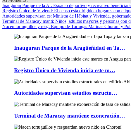
Al Momento :
Inauguran Parque de la Ar
: Espacio deportivo y recreativo beneficiar
Registro Único de Viviend
: El censo está dirigido a hogares con etique
Autoridades supervisan es
: Ministra de Hábitat y Vivienda, gobernador
Terminal de Maracay manti
: Niños, adultos mayores y personas con d
Nacen tortuguillos y resg
: Equipo de Tortugas Marinas Choroní y Pol
Inauguran Parque de la Aragüeñidad en Ta…
Registro Único de Vivienda inicia este m…
Autoridades supervisan estudios estructu…
Terminal de Maracay mantiene exoneración…