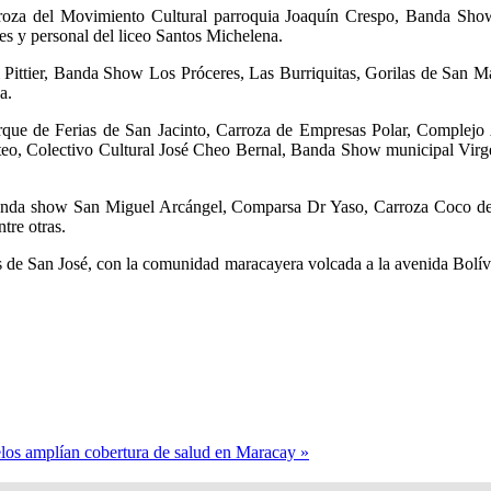
arroza del Movimiento Cultural parroquia Joaquín Crespo, Banda Sh
s y personal del liceo Santos Michelena.
i Pittier, Banda Show Los Próceres, Las Burriquitas, Gorilas de San 
a.
rque de Ferias de San Jacinto, Carroza de Empresas Polar, Complejo 
o, Colectivo Cultural José Cheo Bernal, Banda Show municipal Virge
anda show San Miguel Arcángel, Comparsa Dr Yaso, Carroza Coco del m
re otras.
ias de San José, con la comunidad maracayera volcada a la avenida Bolíva
s amplían cobertura de salud en Maracay »