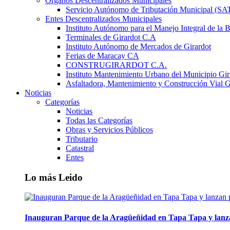
Órganos Descentralizados Municipales
Servicio Autónomo de Tributación Municipal (S
Entes Descentralizados Municipales
Instituto Autónomo para el Manejo Integral de la 
Terminales de Girardot C.A
Instituto Autónomo de Mercados de Girardot
Ferias de Maracay CA
CONSTRUGIRARDOT C.A.
Instituto Mantenimiento Urbano del Municipio Gir
Asfaltadora, Mantenimiento y Construcción Vial G
Noticias
Categorías
Noticias
Todas las Categorías
Obras y Servicios Públicos
Tributario
Catastral
Entes
Lo más Leido
Inauguran Parque de la Aragüeñidad en Tapa Tapa y lanz