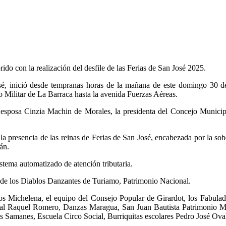
do con la realización del desfile de las Ferias de San José 2025.
é, inició desde tempranas horas de la mañana de este domingo 30 de 
lo Militar de La Barraca hasta la avenida Fuerzas Aéreas.
esposa Cinzia Machin de Morales, la presidenta del Concejo Municipal
 la presencia de las reinas de Ferias de San José, encabezada por la so
án.
istema automatizado de atención tributaria.
 de los Diablos Danzantes de Turiamo, Patrimonio Nacional.
os Michelena, el equipo del Consejo Popular de Girardot, los Fabul
ral Raquel Romero, Danzas Maragua, San Juan Bautista Patrimonio M
amanes, Escuela Circo Social, Burriquitas escolares Pedro José Oval