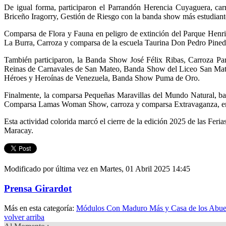
De igual forma, participaron el Parrandón Herencia Cuyaguera, c
Briceño Iragorry, Gestión de Riesgo con la banda show más estudiante
Comparsa de Flora y Fauna en peligro de extinción del Parque Henr
La Burra, Carroza y comparsa de la escuela Taurina Don Pedro Pined
También participaron, la Banda Show José Félix Ribas, Carroza Pa
Reinas de Carnavales de San Mateo, Banda Show del Liceo San Mate
Héroes y Heroínas de Venezuela, Banda Show Puma de Oro.
Finalmente, la comparsa Pequeñas Maravillas del Mundo Natural, b
Comparsa Lamas Woman Show, carroza y comparsa Extravaganza, ent
Esta actividad colorida marcó el cierre de la edición 2025 de las Fer
Maracay.
Modificado por última vez en Martes, 01 Abril 2025 14:45
Prensa Girardot
Más en esta categoría:
Módulos Con Maduro Más y Casa de los Abuelo
volver arriba