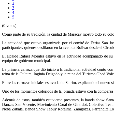
2
3
4
5
(0 votos)
Como parte de su tradición, la ciudad de Maracay mostró todo su colori
La actividad que estuvo organizada por el comité de Ferias San Jos
participantes, quienes desfilaron en la avenida Bolívar desde el Círcu
El alcalde Rafael Morales estuvo en la actividad acompañado de su 
equipo de gobierno municipal.
La primera carroza que dió inicio a la tradicional actividad contó con
reina de la Cultura, Inginia Delgado y la reina del Turismo Obed Volc
Entre las carrozas iniciales estuvo la de Satrim, explicando el nuevo s
Uno de los momentos coloridos de la jornada estuvo con la comparsa
Además de estos, también estuvieron presentes, la banda show Sant
Danzas San Vicente, Movimiento Coral de Girardot, Colectivo Teat
Neba Zabala, Banda Show Tepuy Roraima, Zaragozas, Parrandita Los S