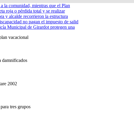
á a la comunidad, mientras que el Plan
ta roja o pérdida total y se realizar
a y alcalde recorrieron la estructura
iscapacidad no pagan el impuesto de salid
icía Municipal de Girardot protegen una