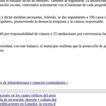
do el traslado ilícito de menores. También se registraron 14 adolescent
ción escolar, conectados activamente con el bienestar de cada pequeñ
da y dictar medidas necesarias. Además, se dio seguimiento a 190 casos 
opulares, promoviendo la denuncia temprana y la crianza responsable.
40 por responsabilidad de crianza y 55 mediaciones por convivencia fami
prioridad, con este balance, el municipio reafirma que la protección de
es.
es de infraestructura y espacios comunitarios »
nciones en los cuatro vértices del prog
a de recreación, deporte y cultura dur
edificaciones en Girardot, la vocera d