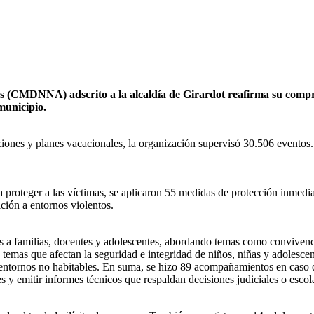
s (CMDNNA) adscrito a la alcaldía de Girardot reafirma su compro
municipio.
ciones y planes vacacionales, la organización supervisó 30.506 eventos
proteger a las víctimas, se aplicaron 55 medidas de protección inmediat
ición a entornos violentos.
a familias, docentes y adolescentes, abordando temas como convivencia
 temas que afectan la seguridad e integridad de niños, niñas y adolesce
entornos no habitables. En suma, se hizo 89 acompañamientos en caso d
 y emitir informes técnicos que respaldan decisiones judiciales o escol