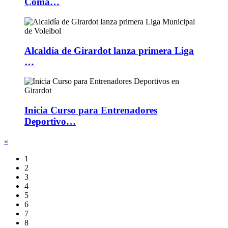
Coma…
Alcaldía de Girardot lanza primera Liga
…
Inicia Curso para Entrenadores
Deportivo…
«
1
2
3
4
5
6
7
8