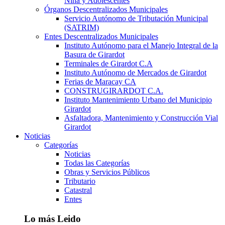
Niña y Adolescentes
Órganos Descentralizados Municipales
Servicio Autónomo de Tributación Municipal
(SATRIM)
Entes Descentralizados Municipales
Instituto Autónomo para el Manejo Integral de la
Basura de Girardot
Terminales de Girardot C.A
Instituto Autónomo de Mercados de Girardot
Ferias de Maracay CA
CONSTRUGIRARDOT C.A.
Instituto Mantenimiento Urbano del Municipio
Girardot
Asfaltadora, Mantenimiento y Construcción Vial
Girardot
Noticias
Categorías
Noticias
Todas las Categorías
Obras y Servicios Públicos
Tributario
Catastral
Entes
Lo más Leido