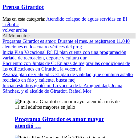
Prensa Girardot
Más en esta categoría:
Atendido colapso de aguas servidas en El
Trébol »
volver arriba
Al Momento :
Programa Girardot es amor
: Durante el mes, se registraron 11.040
atenciones en los cuatro vértices del prog
Inicia Plan Vacacional Rí
: El plan cuenta con una programación
variada de recreación, deporte y cultura dur
Encuentro con Juntas de C
: En aras de mejorar las condiciones de
las edificaciones en Girardot, la vocera d
Avanza plan de vialidad c
: El plan de vialidad, que combina asfalto
reciclado en frío y caliente, busca mej
Inician estudios geotécni
: La vocera de la Aragüeñidad, Joana
Sánchez, y el alcalde de Girardot, Rafael Mor
Programa Girardot es amor mayor
atendió …