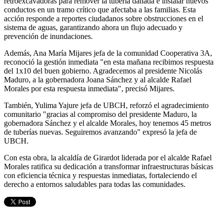
retroexcavadoras para remover la tubería dañada e instalar nuevos
conductos en un tramo crítico que afectaba a las familias. Esta
acción responde a reportes ciudadanos sobre obstrucciones en el
sistema de aguas, garantizando ahora un flujo adecuado y
prevención de inundaciones.
Además, Ana María Mijares jefa de la comunidad Cooperativa 3A,
reconoció la gestión inmediata "en esta mañana recibimos respuesta
del 1x10 del buen gobierno. Agradecemos al presidente Nicolás
Maduro, a la gobernadora Joana Sánchez y al alcalde Rafael
Morales por esta respuesta inmediata", precisó Mijares.
También, Yulima Yajure jefa de UBCH, reforzó el agradecimiento
comunitario "gracias al compromiso del presidente Maduro, la
gobernadora Sánchez y el alcalde Morales, hoy tenemos 45 metros
de tuberías nuevas. Seguiremos avanzando" expresó la jefa de
UBCH.
Con esta obra, la alcaldía de Girardot liderada por el alcalde Rafael
Morales ratifica su dedicación a transformar infraestructuras básicas
con eficiencia técnica y respuestas inmediatas, fortaleciendo el
derecho a entornos saludables para todas las comunidades.