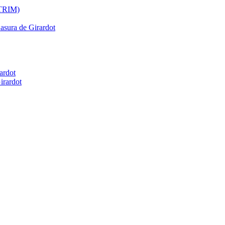
ATRIM)
Basura de Girardot
ardot
irardot