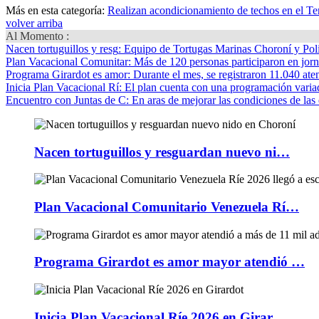
Más en esta categoría:
Realizan acondicionamiento de techos en el Te
volver arriba
Al Momento :
Nacen tortuguillos y resg
: Equipo de Tortugas Marinas Choroní y Pol
Plan Vacacional Comunitar
: Más de 120 personas participaron en jorn
Programa Girardot es amor
: Durante el mes, se registraron 11.040 ate
Inicia Plan Vacacional Rí
: El plan cuenta con una programación variad
Encuentro con Juntas de C
: En aras de mejorar las condiciones de las 
Nacen tortuguillos y resguardan nuevo ni…
Plan Vacacional Comunitario Venezuela Rí…
Programa Girardot es amor mayor atendió …
Inicia Plan Vacacional Ríe 2026 en Girar…