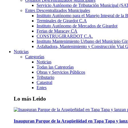
Órganos Descentralizados Municipales
Servicio Autónomo de Tributación Municipal (S
Entes Descentralizados Municipales
Instituto Autónomo para el Manejo Integral de la 
Terminales de Girardot C.A
Instituto Autónomo de Mercados de Girardot
Ferias de Maracay CA
CONSTRUGIRARDOT C.A.
Instituto Mantenimiento Urbano del Municipio Gir
Asfaltadora, Mantenimiento y Construcción Vial G
Noticias
Categorías
Noticias
Todas las Categorías
Obras y Servicios Públicos
Tributario
Catastral
Entes
Lo más Leido
Inauguran Parque de la Aragüeñidad en Tapa Tapa y lanz