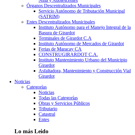
Niña y Adolescentes
Órganos Descentralizados Municipales
Servicio Autónomo de Tributación Municipal
(SATRIM)
Entes Descentralizados Municipales
Instituto Autónomo para el Manejo Integral de la
Basura de Girardot
Terminales de Girardot C.A
Instituto Autónomo de Mercados de Girardot
Ferias de Maracay CA
CONSTRUGIRARDOT C.A.
Instituto Mantenimiento Urbano del Municipio
Girardot
Asfaltadora, Mantenimiento y Construcción Vial
Girardot
Noticias
Categorías
Noticias
Todas las Categorías
Obras y Servicios Públicos
Tributario
Catastral
Entes
Lo más Leido