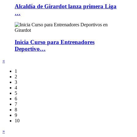
Alcaldía de Girardot lanza primera Liga
…
Inicia Curso para Entrenadores
Deportivo…
«
1
2
3
4
5
6
7
8
9
10
»