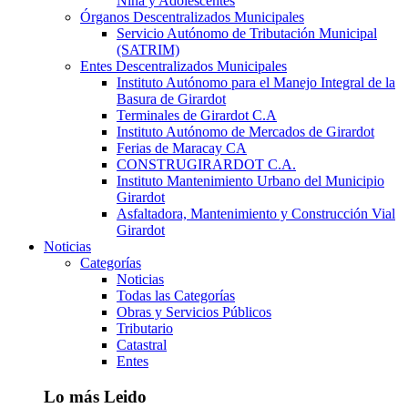
Niña y Adolescentes
Órganos Descentralizados Municipales
Servicio Autónomo de Tributación Municipal
(SATRIM)
Entes Descentralizados Municipales
Instituto Autónomo para el Manejo Integral de la
Basura de Girardot
Terminales de Girardot C.A
Instituto Autónomo de Mercados de Girardot
Ferias de Maracay CA
CONSTRUGIRARDOT C.A.
Instituto Mantenimiento Urbano del Municipio
Girardot
Asfaltadora, Mantenimiento y Construcción Vial
Girardot
Noticias
Categorías
Noticias
Todas las Categorías
Obras y Servicios Públicos
Tributario
Catastral
Entes
Lo más Leido