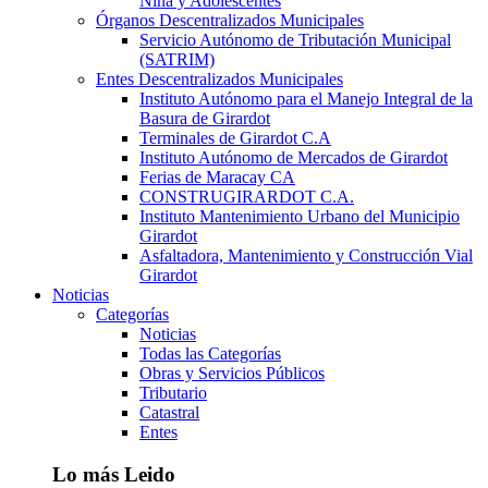
Niña y Adolescentes
Órganos Descentralizados Municipales
Servicio Autónomo de Tributación Municipal
(SATRIM)
Entes Descentralizados Municipales
Instituto Autónomo para el Manejo Integral de la
Basura de Girardot
Terminales de Girardot C.A
Instituto Autónomo de Mercados de Girardot
Ferias de Maracay CA
CONSTRUGIRARDOT C.A.
Instituto Mantenimiento Urbano del Municipio
Girardot
Asfaltadora, Mantenimiento y Construcción Vial
Girardot
Noticias
Categorías
Noticias
Todas las Categorías
Obras y Servicios Públicos
Tributario
Catastral
Entes
Lo más Leido