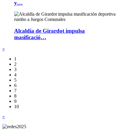
y…
Alcaldía de Girardot impulsa
masificació…
«
1
2
3
4
5
6
7
8
9
10
»