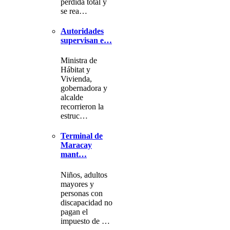
pérdida total y
se rea…
Autoridades
supervisan e…
Ministra de
Hábitat y
Vivienda,
gobernadora y
alcalde
recorrieron la
estruc…
Terminal de
Maracay
mant…
Niños, adultos
mayores y
personas con
discapacidad no
pagan el
impuesto de …