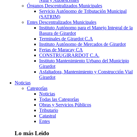
Niña y Adolescentes
Órganos Descentralizados Municipales
Servicio Autónomo de Tributación Municipal
(SATRIM)
Entes Descentralizados Municipales
Instituto Autónomo para el Manejo Integral de la
Basura de Girardot
Terminales de Girardot C.A
Instituto Autónomo de Mercados de Girardot
Ferias de Maracay CA
CONSTRUGIRARDOT C.A.
Instituto Mantenimiento Urbano del Municipio
Girardot
Asfaltadora, Mantenimiento y Construcción Vial
Girardot
Noticias
Categorías
Noticias
Todas las Categorías
Obras y Servicios Públicos
Tributario
Catastral
Entes
Lo más Leido