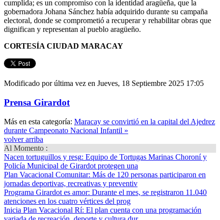
cumplida; es un compromiso con la identidad aragüeña, que la
gobernadora Johana Sánchez había adquirido durante su campaña
electoral, donde se comprometió a recuperar y rehabilitar obras que
dignifican y representan al pueblo aragüeño.
CORTESÍA CIUDAD MARACAY
Modificado por última vez en Jueves, 18 Septiembre 2025 17:05
Prensa Girardot
Más en esta categoría:
Maracay se convirtió en la capital del Ajedrez
durante Campeonato Nacional Infantil »
volver arriba
Al Momento :
Nacen tortuguillos y resg
: Equipo de Tortugas Marinas Choroní y
Policía Municipal de Girardot protegen una
Plan Vacacional Comunitar
: Más de 120 personas participaron en
jornadas deportivas, recreativas y preventiv
Programa Girardot es amor
: Durante el mes, se registraron 11.040
atenciones en los cuatro vértices del prog
Inicia Plan Vacacional Rí
: El plan cuenta con una programación
variada de recreación, deporte y cultura dur