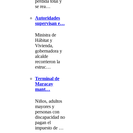
pérdida total y
se rea…
Autoridades
supervisan e…
Ministra de
Hábitat y
Vivienda,
gobernadora y
alcalde
recorrieron la
estruc…
Terminal de
Maracay
mant…
Niños, adultos
mayores y
personas con
discapacidad no
pagan el
impuesto de …