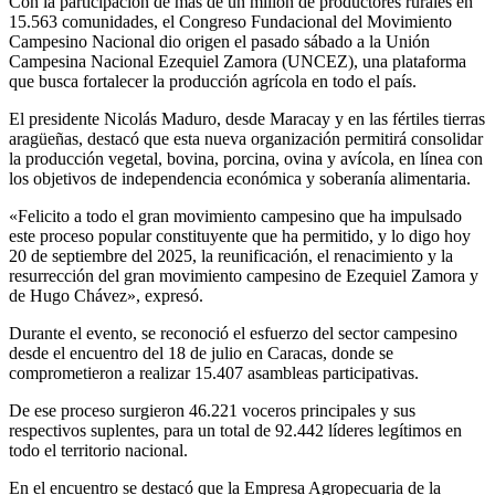
Con la participación de más de un millón de productores rurales en
15.563 comunidades, el Congreso Fundacional del Movimiento
Campesino Nacional dio origen el pasado sábado a la Unión
Campesina Nacional Ezequiel Zamora (UNCEZ), una plataforma
que busca fortalecer la producción agrícola en todo el país.
El presidente Nicolás Maduro, desde Maracay y en las fértiles tierras
aragüeñas, destacó que esta nueva organización permitirá consolidar
la producción vegetal, bovina, porcina, ovina y avícola, en línea con
los objetivos de independencia económica y soberanía alimentaria.
«Felicito a todo el gran movimiento campesino que ha impulsado
este proceso popular constituyente que ha permitido, y lo digo hoy
20 de septiembre del 2025, la reunificación, el renacimiento y la
resurrección del gran movimiento campesino de Ezequiel Zamora y
de Hugo Chávez», expresó.
Durante el evento, se reconoció el esfuerzo del sector campesino
desde el encuentro del 18 de julio en Caracas, donde se
comprometieron a realizar 15.407 asambleas participativas.
De ese proceso surgieron 46.221 voceros principales y sus
respectivos suplentes, para un total de 92.442 líderes legítimos en
todo el territorio nacional.
En el encuentro se destacó que la Empresa Agropecuaria de la