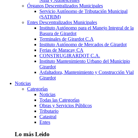
Niña y Adolescentes
Órganos Descentralizados Municipales
Servicio Autónomo de Tributación Municipal
(SATRIM)
Entes Descentralizados Municipales
Instituto Autónomo para el Manejo Integral de la
Basura de Girardot
Terminales de Girardot C.A
Instituto Autónomo de Mercados de Girardot
Ferias de Maracay CA
CONSTRUGIRARDOT C.A.
Instituto Mantenimiento Urbano del Municipio
Girardot
Asfaltadora, Mantenimiento y Construcción Vial
Girardot
Noticias
Categorías
Noticias
Todas las Categorías
Obras y Servicios Públicos
Tributario
Catastral
Entes
Lo más Leido