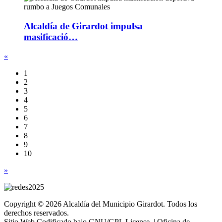
Alcaldía de Girardot impulsa
masificació…
«
1
2
3
4
5
6
7
8
9
10
»
Copyright © 2026 Alcaldía del Municipio Girardot. Todos los
derechos reservados.
Sitio Web Codificado bajo GNU/GPL License. | Oficina de