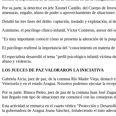
Por su parte, la detective en jefe Xiomel Castillo, del Cuerpo de Inves
amenazas, engaño, abuso de poder o aprovechamiento de situaciones 
Detalló las tres fases del delito: captación, traslado y explotación, al
Asimismo, el psicólogo clínico-infantil, Víctor Contreras, asesor del 
"Es muy importante conocer cómo se presenta la alteración de la psiqu
El psicólogo reafirmó la importancia del “conocimiento en materia de 
El especialista desarrolló el tema "perfil psicológico infantil víctima
abuso y violencia.
LOS JUECES DE PAZ VALORARON LA INICIATIVA
Gabriela Arcia, juez de paz, de la comuna Río Madre Vieja, destacó el
Venezuela y en el estado Aragua. Nosotros podemos ejecutar la recepc
Por su parte, Blanca Pietro, juez de paz de la comuna Juan José Zug
han llegado este tipo de situaciones me comunicó con las consejeras d
Esta actividad se enmarca en el cuarto vértice "Protección y Desarro
la gobernadora de Aragua Joana Sánchez, fortaleciendo el trato adecuad