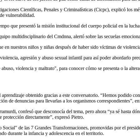
tigaciones Científicas, Penales y Criminalísticas (Cicpc), explicó los mé
de vulnerabilidad.
 tiempo que presentó la misión institucional del cuerpo policial en la luch
equipo multidisciplinario del Cmdnna, alertó sobre las secuelas emociona
e en nuestros niños y niñas después de haber sido víctimas de violencia
violencia, agresión y abuso sexual infantil para así poder abordarlo pr
 de abuso, violencia y maltrato", para conocer cómo se presenta o la alte
 aprendizaje obtenido gracias a este conversatorio. “Hemos podido conoc
ión de denuncias para llevarlas a los organismos correspondientes”, enf
arramurdi, confesó que desconocía del tema, pero ahora “ya sé hasta d
e protección directamente”, expresó Pietro.
llo Social" de las 7 Grandes Transformaciones, promovidas por el presi
o durante la infancia y adolescencia en el territorio.