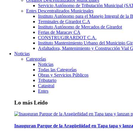
Órganos Descentralizados Municipales
Servicio Autónomo de Tributación Municipal (S
Entes Descentralizados Municipales
Instituto Autónomo para el Manejo Integral de la 
Terminales de Girardot C.A
Instituto Autónomo de Mercados de Girardot
Ferias de Maracay CA
CONSTRUGIRARDOT C.A.
Instituto Mantenimiento Urbano del Municipio Gir
Asfaltadora, Mantenimiento y Construcción Vial G
Noticias
Categorías
Noticias
Todas las Categorías
Obras y Servicios Públicos
Tributario
Catastral
Entes
Lo más Leido
Inauguran Parque de la Aragüeñidad en Tapa tapa y lanza