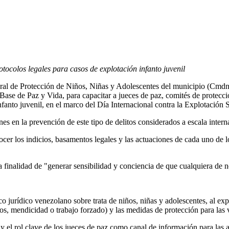
otocolos legales para casos de explotación infanto juvenil
tegral de Protección de Niños, Niñas y Adolescentes del municipio (Cm
Base de Paz y Vida, para capacitar a jueces de paz, comités de protecci
nfanto juvenil, en el marco del Día Internacional contra la Explotación 
nes en la prevención de este tipo de delitos considerados a escala inter
ocer los indicios, basamentos legales y las actuaciones de cada uno de l
 la finalidad de "generar sensibilidad y conciencia de que cualquiera de 
 jurídico venezolano sobre trata de niños, niñas y adolescentes, al expli
nos, mendicidad o trabajo forzado) y las medidas de protección para las 
 y el rol clave de los jueces de paz como canal de información para las 