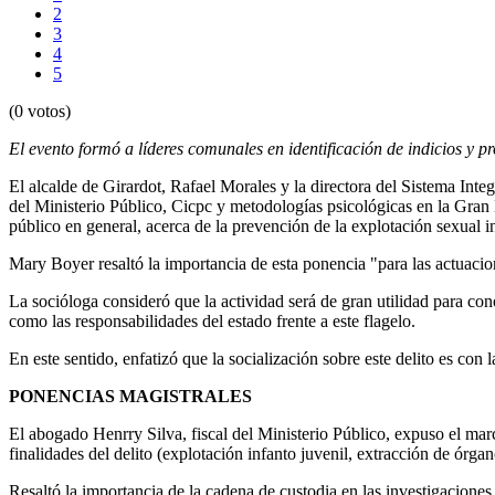
2
3
4
5
(0 votos)
El evento formó a líderes comunales en identificación de indicios y pr
El alcalde de Girardot, Rafael Morales y la directora del Sistema In
del Ministerio Público, Cicpc y metodologías psicológicas en la Gran 
público en general, acerca de la prevención de la explotación sexual i
Mary Boyer resaltó la importancia de esta ponencia "para las actuacio
La socióloga consideró que la actividad será de gran utilidad para con
como las responsabilidades del estado frente a este flagelo.
En este sentido, enfatizó que la socialización sobre este delito es con
PONENCIAS MAGISTRALES
El abogado Henrry Silva, fiscal del Ministerio Público, expuso el marco
finalidades del delito (explotación infanto juvenil, extracción de órga
Resaltó la importancia de la cadena de custodia en las investigaciones