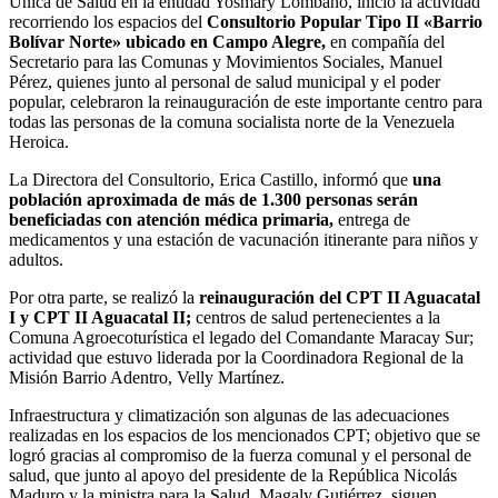
Única de Salud en la entidad Yosmary Lombano, inició la actividad
recorriendo los espacios del
Consultorio Popular Tipo II «Barrio
Bolívar Norte» ubicado en Campo Alegre,
en compañía del
Secretario para las Comunas y Movimientos Sociales, Manuel
Pérez, quienes junto al personal de salud municipal y el poder
popular, celebraron la reinauguración de este importante centro para
todas las personas de la comuna socialista norte de la Venezuela
Heroica.
La Directora del Consultorio, Erica Castillo, informó que
una
población aproximada de más de 1.300 personas serán
beneficiadas con atención médica primaria,
entrega de
medicamentos y una estación de vacunación itinerante para niños y
adultos.
Por otra parte, se realizó la
reinauguración del CPT II Aguacatal
I y CPT II Aguacatal II;
centros de salud pertenecientes a la
Comuna Agroecoturística el legado del Comandante Maracay Sur;
actividad que estuvo liderada por la Coordinadora Regional de la
Misión Barrio Adentro, Velly Martínez.
Infraestructura y climatización son algunas de las adecuaciones
realizadas en los espacios de los mencionados CPT; objetivo que se
logró gracias al compromiso de la fuerza comunal y el personal de
salud, que junto al apoyo del presidente de la República Nicolás
Maduro y la ministra para la Salud, Magaly Gutiérrez, siguen