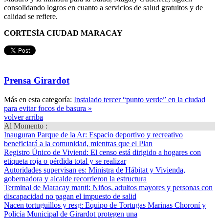
consolidando logros en cuanto a servicios de salud gratuitos y de
calidad se refiere.
CORTESÍA CIUDAD MARACAY
Prensa Girardot
Más en esta categoría:
Instalado tercer “punto verde” en la ciudad
para evitar focos de basura »
volver arriba
Al Momento :
Inauguran Parque de la Ar
: Espacio deportivo y recreativo
beneficiará a la comunidad, mientras que el Plan
Registro Único de Viviend
: El censo está dirigido a hogares con
etiqueta roja o pérdida total y se realizar
Autoridades supervisan es
: Ministra de Hábitat y Vivienda,
gobernadora y alcalde recorrieron la estructura
Terminal de Maracay manti
: Niños, adultos mayores y personas con
discapacidad no pagan el impuesto de salid
Nacen tortuguillos y resg
: Equipo de Tortugas Marinas Choroní y
Policía Municipal de Girardot protegen una