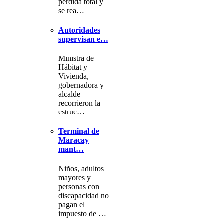
pérdida total y
se rea…
Autoridades
supervisan e…
Ministra de
Hábitat y
Vivienda,
gobernadora y
alcalde
recorrieron la
estruc…
Terminal de
Maracay
mant…
Niños, adultos
mayores y
personas con
discapacidad no
pagan el
impuesto de …