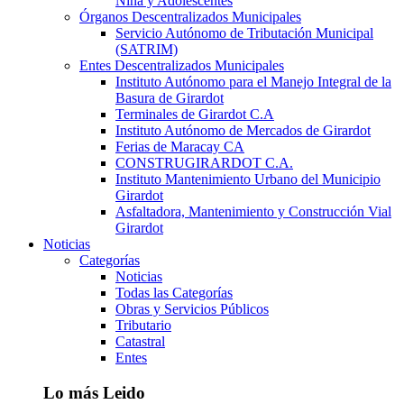
Niña y Adolescentes
Órganos Descentralizados Municipales
Servicio Autónomo de Tributación Municipal
(SATRIM)
Entes Descentralizados Municipales
Instituto Autónomo para el Manejo Integral de la
Basura de Girardot
Terminales de Girardot C.A
Instituto Autónomo de Mercados de Girardot
Ferias de Maracay CA
CONSTRUGIRARDOT C.A.
Instituto Mantenimiento Urbano del Municipio
Girardot
Asfaltadora, Mantenimiento y Construcción Vial
Girardot
Noticias
Categorías
Noticias
Todas las Categorías
Obras y Servicios Públicos
Tributario
Catastral
Entes
Lo más Leido