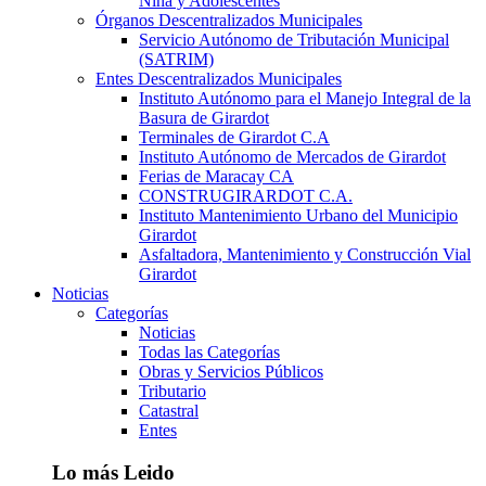
Niña y Adolescentes
Órganos Descentralizados Municipales
Servicio Autónomo de Tributación Municipal
(SATRIM)
Entes Descentralizados Municipales
Instituto Autónomo para el Manejo Integral de la
Basura de Girardot
Terminales de Girardot C.A
Instituto Autónomo de Mercados de Girardot
Ferias de Maracay CA
CONSTRUGIRARDOT C.A.
Instituto Mantenimiento Urbano del Municipio
Girardot
Asfaltadora, Mantenimiento y Construcción Vial
Girardot
Noticias
Categorías
Noticias
Todas las Categorías
Obras y Servicios Públicos
Tributario
Catastral
Entes
Lo más Leido