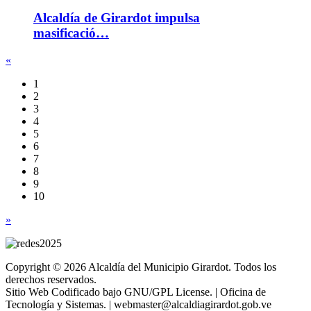
Alcaldía de Girardot impulsa
masificació…
«
1
2
3
4
5
6
7
8
9
10
»
Copyright © 2026 Alcaldía del Municipio Girardot. Todos los
derechos reservados.
Sitio Web Codificado bajo GNU/GPL License. | Oficina de
Tecnología y Sistemas. | webmaster@alcaldiagirardot.gob.ve