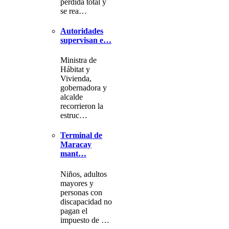
pérdida total y
se rea…
Autoridades
supervisan e…
Ministra de
Hábitat y
Vivienda,
gobernadora y
alcalde
recorrieron la
estruc…
Terminal de
Maracay
mant…
Niños, adultos
mayores y
personas con
discapacidad no
pagan el
impuesto de …