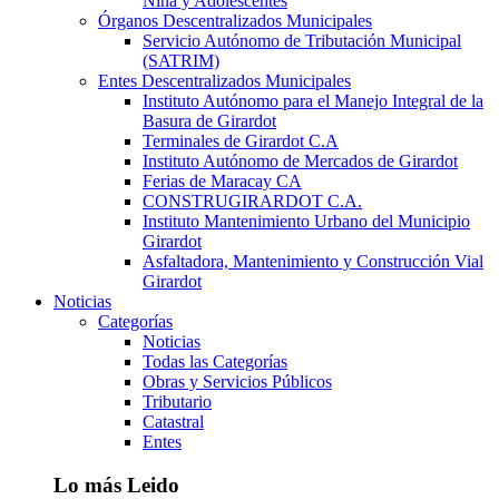
Niña y Adolescentes
Órganos Descentralizados Municipales
Servicio Autónomo de Tributación Municipal
(SATRIM)
Entes Descentralizados Municipales
Instituto Autónomo para el Manejo Integral de la
Basura de Girardot
Terminales de Girardot C.A
Instituto Autónomo de Mercados de Girardot
Ferias de Maracay CA
CONSTRUGIRARDOT C.A.
Instituto Mantenimiento Urbano del Municipio
Girardot
Asfaltadora, Mantenimiento y Construcción Vial
Girardot
Noticias
Categorías
Noticias
Todas las Categorías
Obras y Servicios Públicos
Tributario
Catastral
Entes
Lo más Leido