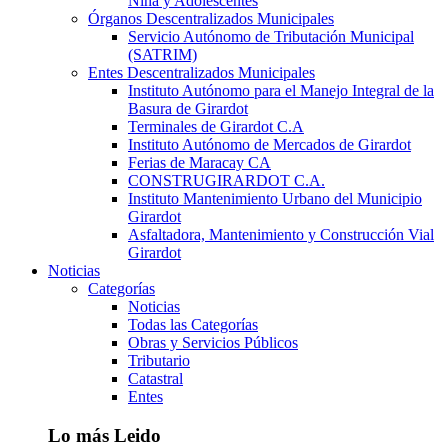
Niña y Adolescentes
Órganos Descentralizados Municipales
Servicio Autónomo de Tributación Municipal
(SATRIM)
Entes Descentralizados Municipales
Instituto Autónomo para el Manejo Integral de la
Basura de Girardot
Terminales de Girardot C.A
Instituto Autónomo de Mercados de Girardot
Ferias de Maracay CA
CONSTRUGIRARDOT C.A.
Instituto Mantenimiento Urbano del Municipio
Girardot
Asfaltadora, Mantenimiento y Construcción Vial
Girardot
Noticias
Categorías
Noticias
Todas las Categorías
Obras y Servicios Públicos
Tributario
Catastral
Entes
Lo más Leido