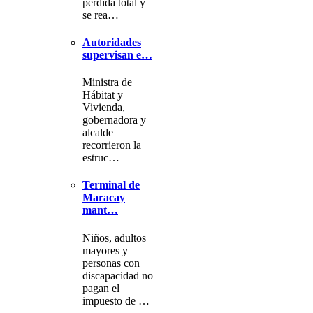
pérdida total y
se rea…
Autoridades
supervisan e…
Ministra de
Hábitat y
Vivienda,
gobernadora y
alcalde
recorrieron la
estruc…
Terminal de
Maracay
mant…
Niños, adultos
mayores y
personas con
discapacidad no
pagan el
impuesto de …