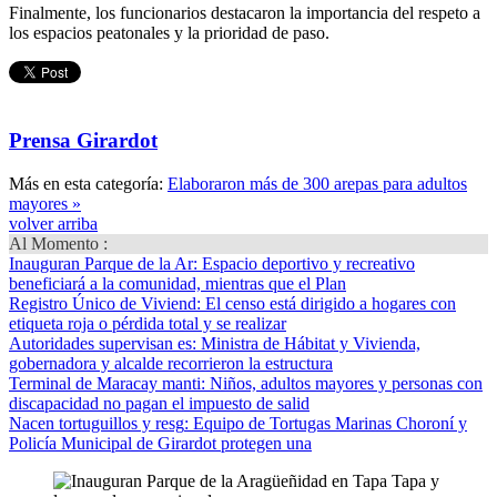
Finalmente, los funcionarios destacaron la importancia del respeto a
los espacios peatonales y la prioridad de paso.
Prensa Girardot
Más en esta categoría:
Elaboraron más de 300 arepas para adultos
mayores »
volver arriba
Al Momento :
Inauguran Parque de la Ar
: Espacio deportivo y recreativo
beneficiará a la comunidad, mientras que el Plan
Registro Único de Viviend
: El censo está dirigido a hogares con
etiqueta roja o pérdida total y se realizar
Autoridades supervisan es
: Ministra de Hábitat y Vivienda,
gobernadora y alcalde recorrieron la estructura
Terminal de Maracay manti
: Niños, adultos mayores y personas con
discapacidad no pagan el impuesto de salid
Nacen tortuguillos y resg
: Equipo de Tortugas Marinas Choroní y
Policía Municipal de Girardot protegen una