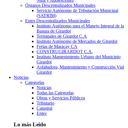
Niña y Adolescentes
Órganos Descentralizados Municipales
Servicio Autónomo de Tributación Municipal
(SATRIM)
Entes Descentralizados Municipales
Instituto Autónomo para el Manejo Integral de la
Basura de Girardot
Terminales de Girardot C.A
Instituto Autónomo de Mercados de Girardot
Ferias de Maracay CA
CONSTRUGIRARDOT C.A.
Instituto Mantenimiento Urbano del Municipio
Girardot
Asfaltadora, Mantenimiento y Construcción Vial
Girardot
Noticias
Categorías
Noticias
Todas las Categorías
Obras y Servicios Públicos
Tributario
Catastral
Entes
Lo más Leido