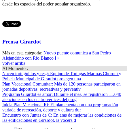
desde los espacios del poder popular organizado.
Prensa Girardot
Más en esta categoría:
Nuevo puente comunica a San Pedro
Alejandrino con Río Blanco I »
volver arriba
Al Momento :
Nacen tortuguillos y resg
: Equipo de Tortugas Marinas Choroní y
Policía Municipal de Girardot protegen una
Plan Vacacional Comunitar
: Más de 120 personas participaron en
jornadas deportivas, recreativas y preventiv
Programa Girardot es amor
: Durante el mes, se registraron 11.040
atenciones en los cuatro vértices del prog
Inicia Plan Vacacional Rí
: El plan cuenta con una programación
variada de recreación, deporte y cultura dur
Encuentro con Juntas de C
: En aras de mejorar las condiciones de
las edificaciones en Girardot, la vocera d