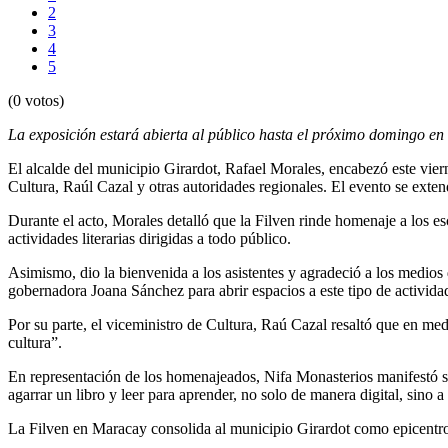
2
3
4
5
(0 votos)
La exposición estará abierta al público hasta el próximo domingo en 
El alcalde del municipio Girardot, Rafael Morales, encabezó este viern
Cultura, Raúl Cazal y otras autoridades regionales. El evento se exte
Durante el acto, Morales detalló que la Filven rinde homenaje a los 
actividades literarias dirigidas a todo público.
Asimismo, dio la bienvenida a los asistentes y agradeció a los medios
gobernadora Joana Sánchez para abrir espacios a este tipo de activida
Por su parte, el viceministro de Cultura, Raú Cazal resaltó que en me
cultura”.
En representación de los homenajeados, Nifa Monasterios manifestó sen
agarrar un libro y leer para aprender, no solo de manera digital, sino a
La Filven en Maracay consolida al municipio Girardot como epicentro c