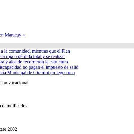
 en Maracay »
á a la comunidad, mientras que el Plan
ta roja o pérdida total y se realizar
a y alcalde recorrieron la estructura
iscapacidad no pagan el impuesto de salid
icía Municipal de Girardot protegen una