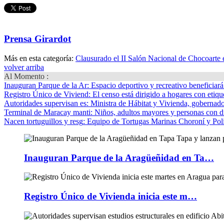
Prensa Girardot
Más en esta categoría:
Clausurado el II Salón Nacional de Chocoarte
volver arriba
Al Momento :
Inauguran Parque de la Ar
: Espacio deportivo y recreativo beneficiar
Registro Único de Viviend
: El censo está dirigido a hogares con etique
Autoridades supervisan es
: Ministra de Hábitat y Vivienda, gobernador
Terminal de Maracay manti
: Niños, adultos mayores y personas con d
Nacen tortuguillos y resg
: Equipo de Tortugas Marinas Choroní y Pol
Inauguran Parque de la Aragüeñidad en Ta…
Registro Único de Vivienda inicia este m…