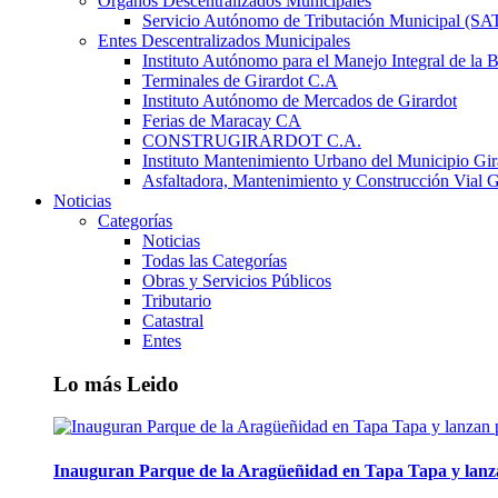
Órganos Descentralizados Municipales
Servicio Autónomo de Tributación Municipal (S
Entes Descentralizados Municipales
Instituto Autónomo para el Manejo Integral de la 
Terminales de Girardot C.A
Instituto Autónomo de Mercados de Girardot
Ferias de Maracay CA
CONSTRUGIRARDOT C.A.
Instituto Mantenimiento Urbano del Municipio Gir
Asfaltadora, Mantenimiento y Construcción Vial G
Noticias
Categorías
Noticias
Todas las Categorías
Obras y Servicios Públicos
Tributario
Catastral
Entes
Lo más Leido
Inauguran Parque de la Aragüeñidad en Tapa Tapa y lanz